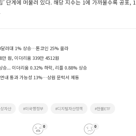
중립’ 단계에 머물러 있다. 해당 지수는 1에 가까울수록 공포, 
.
0달러대 1% 상승…톤코인 25% 올라
8만 원, 이더리움 339만 4512원
상승... 이더리움 0.32% 하락, 리플 0.88% 상승
 연내 통과 가능성 13%…상원 문턱서 제동
가상자산
#미국행정부
#디지털자산정책
#현물ETF
0
0