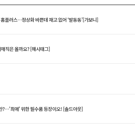
연 홈플러스…정상화 바쁜데 재고 없어 ‘발동동’[가보니]
서매직은 올까요? [해시태그]
?⋯'최애' 위한 필수품 등장이오! [솔드아웃]