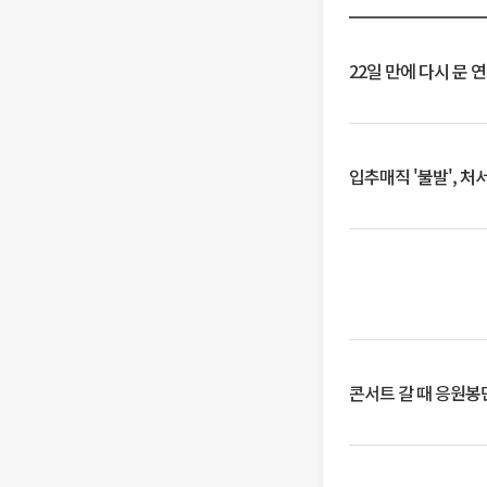
22일 만에 다시 문 
입추매직 '불발', 처
콘서트 갈 때 응원봉만