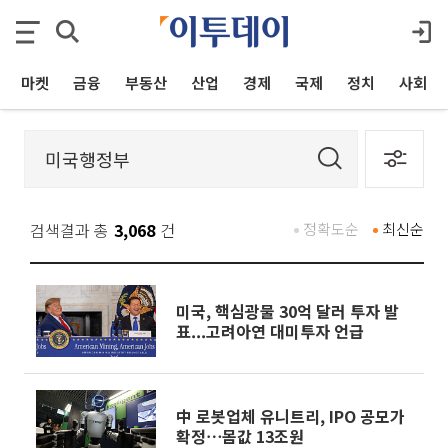
마켓
금융
부동산
산업
경제
국제
정치
사회
검색결과 총
3,068
건
정확도순
최신순
미국, 핵심광물 30억 달러 투자 발
표...고려아연 대미투자 언급
中 로봇업체 유니트리, IPO 공모가
확정⋯몸값 13조원