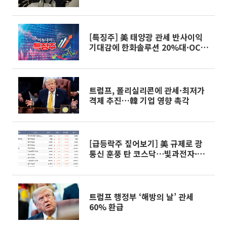
[특징주] 美 태양광 관세 반사이익
기대감에 한화솔루션 20%대·OCI
홀딩스 14%대 급등
트럼프, 폴리실리콘에 관세·최저가
격제 추진…韓 기업 영향 촉각
[급등락주 짚어보기] 美 규제로 광
통신 훈풍 탄 코스닥⋯빛과전자·오
이솔루션 '상한가'
트럼프 행정부 ‘해방의 날’ 관세
60% 환급