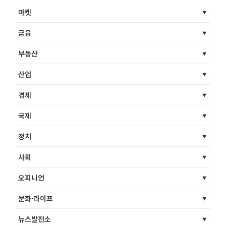
마켓
금융
부동산
산업
경제
국제
정치
사회
오피니언
문화·라이프
뉴스발전소