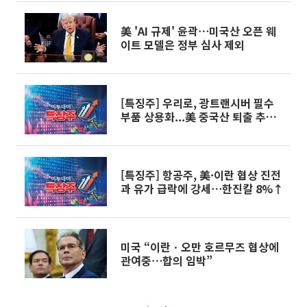
美 'AI 규제' 윤곽⋯미국산 오픈 웨
이트 모델은 정부 심사 제외
[특징주] 우리로, 광트랜시버 필수
부품 상용화...美 중국산 퇴출 추진
에 상승세
[특징주] 항공주, 美·이란 협상 진전
과 유가 급락에 강세⋯한진칼 8%↑
미국 “이란ㆍ오만 호르무즈 협상에
관여중⋯합의 임박”