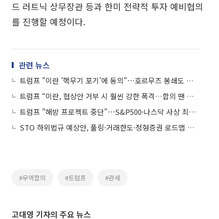
드 러트닉 상무장관 등과 한미 전략적 투자 예비협의
를 진행할 예정이다.
관련 뉴스
트럼프 "이란 '핵무기 포기'에 동의"⋯호르무즈 봉쇄도 점진적 해제
트럼프 “이란, 협상안 거부 시 훨씬 강한 폭격…합의 땐 종전”
트럼프 "해방 프로젝트 중단"⋯S&P500·나스닥 사상 최고치 外
STO 하위법규 예상안, 풀링·거래한도·정형증권 로드맵 제시
#무역합의
#트럼프
#관세
고대영 기자의 주요 뉴스