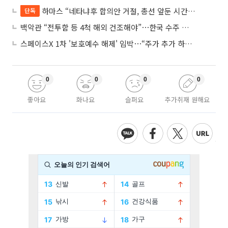
하마스 “네타냐후 합의안 거절, 총선 앞둔 시간 끌기”
단독
백악관 “전투함 등 4척 해외 건조해야”⋯한국 수주 기대
스페이스X 1차 '보호예수 해제' 임박⋯“주가 추가 하락 가능성”
0
0
0
0
좋아요
화나요
슬퍼요
추가취재 원해요