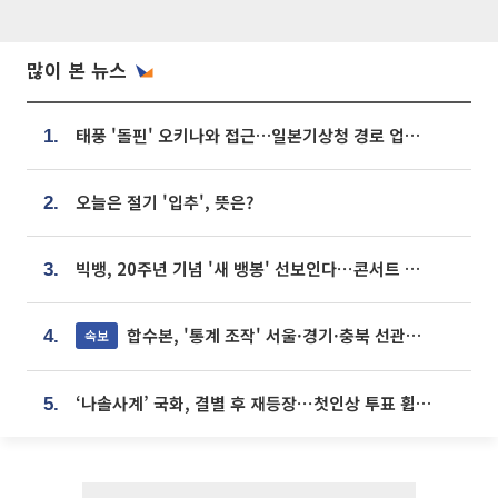
많이 본 뉴스
태풍 '돌핀' 오키나와 접근…일본기상청 경로 업데이트
1.
오늘은 절기 '입추', 뜻은?
2.
빅뱅, 20주년 기념 '새 뱅봉' 선보인다⋯콘서트 앞두고 팝업 개최
3.
합수본, '통계 조작' 서울·경기·충북 선관위 등 추가 압수수색
속보
4.
‘나솔사계’ 국화, 결별 후 재등장⋯첫인상 투표 휩쓸고 ‘인기녀’ 등극
5.