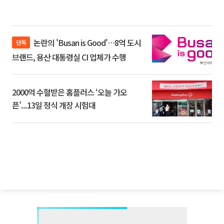
논란의 'Busan is Good'…8억 도시
단독
브랜드, 용산 대통령실 CI 업체가 수행
2000억 수혈받은 홈플러스 ‘오늘 가오
픈’...13일 정식 개장 시험대