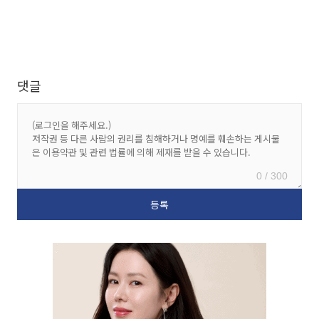
댓글
0 / 300