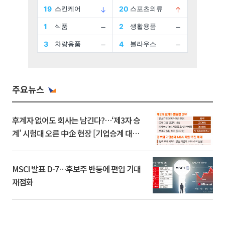
주요뉴스
후계자 없어도 회사는 남긴다?…‘제3자 승
계’ 시험대 오른 中企 현장 [기업승계 대전
환]
MSCI 발표 D-7…후보주 반등에 편입 기대
재점화