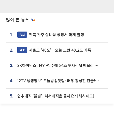
많이 본 뉴스
전북 완주 삼례읍 공장서 화재 발생
속보
1.
서울도 '40도'…오늘 노원 40.2도 기록
속보
2.
SK하이닉스, 용인·청주에 54조 투자…AI 메모리 생산기지 키운다
3.
'2TV 생생정보' 오늘방송맛집- 배우 강성진 단골! 쌀국수ㆍ푸팟퐁 커리 맛집 '블○○○'
4.
입추매직 '불발', 처서매직은 올까요? [해시태그]
5.