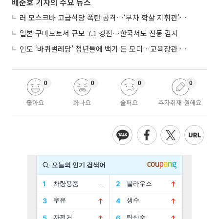
배준호 기자의 주요 뉴스
러 모스크바 고급식당 폭탄 공격…‘부차 학살 지휘관’ 노렸나
일본 구마모토서 규모 7.1 강진…한국서도 진동 감지
인도 ‘바퀴벌레당’ 청년들에 백기 든 모디…교육장관 사퇴
0
0
0
0
좋아요
화나요
슬퍼요
추가취재 원해요