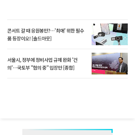
콘서트 갈 때 응원봉만?⋯'최애' 위한 필수
품 등장이오! [솔드아웃]
서울시, 정부에 정비사업 규제 완화 '건
의'⋯국토부 "협의 중" 입장만 [종합]