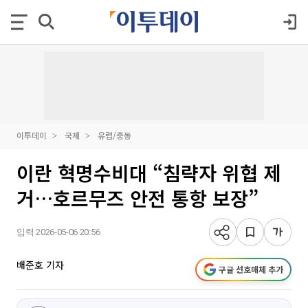
이투데이
국제
유럽/중동
이란 혁명수비대 “침략자 위협 제
거…호르무즈 안전 통항 보장”
입력 2026-05-06 20:56
배준호 기자
구글 선호매체 추가