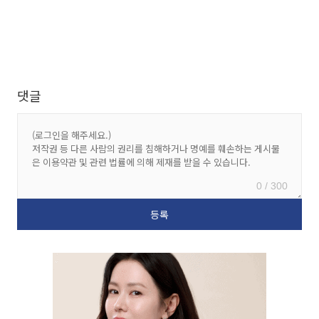
댓글
0 / 300