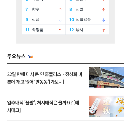
주요뉴스
22일 만에 다시 문 연 홈플러스…정상화 바
쁜데 재고 없어 ‘발동동’[가보니]
입추매직 '불발', 처서매직은 올까요? [해
시태그]