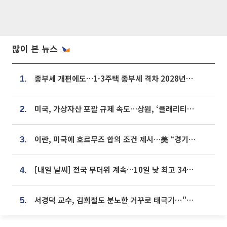
많이 본 뉴스
종부세 개편에도…1·3주택 종부세 격차 2028년부터 확대
1.
미국, 가상자산 포괄 규제 속도…상원, ‘클래리티법’ 9월 절차투표 추진
2.
이란, 미국에 호르무즈 합의 조건 제시…美 “경기 아직 안 끝나” [종합]
3.
[내일 날씨] 전국 무더위 계속…10일 낮 최고 34도 육박
4.
서경덕 교수, 김희철도 분노한 거꾸로 태극기⋯"엉터리는 아냐, 아쉬울 뿐"
5.