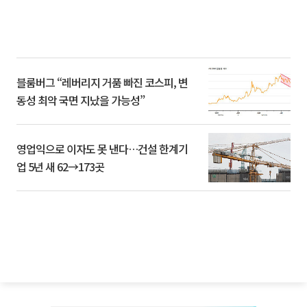
블룸버그 “레버리지 거품 빠진 코스피, 변
동성 최악 국면 지났을 가능성”
영업익으로 이자도 못 낸다…건설 한계기
업 5년 새 62→173곳