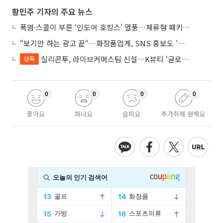
황민주 기자의 주요 뉴스
폭염·스콜이 부른 ‘인도어 호캉스’ 열풍…체류형 패키지 뜬다
“보기만 하는 광고 끝“…화장품업계, SNS 홍보도 ‘참여형 콘텐츠’로 변모
실리콘투, 라이브커머스팀 신설…K뷰티 ‘글로벌 판매망’ 확대
단독
0
0
0
0
좋아요
화나요
슬퍼요
추가취재 원해요