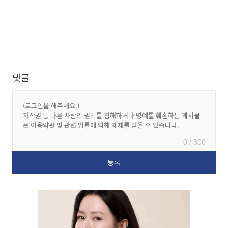
댓글
0 / 300