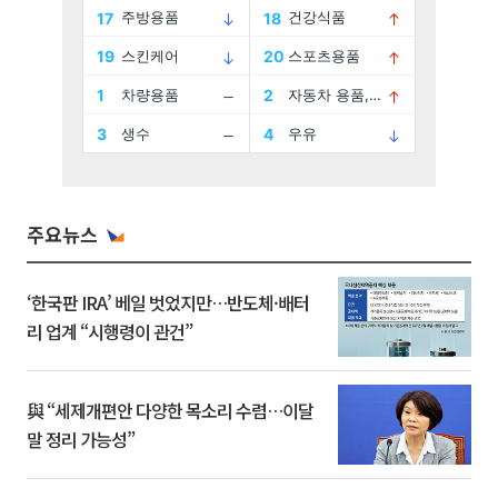
주요뉴스
‘한국판 IRA’ 베일 벗었지만…반도체·배터
리 업계 “시행령이 관건”
與 “세제개편안 다양한 목소리 수렴…이달
말 정리 가능성”