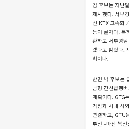
김 후보는 지난달
제시했다. 서부경
선 KTX 고속
등이 골자다. 특
환하고 서부경남
겠다고 밝혔다. 
획이다.
반면 박 후보는 
남형 간선급행버스
계획이다. GTG
거점과 시내·시외
연결하고, GTU
부전∼마산 복선전