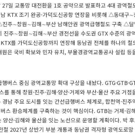
 27일 교통망 대전환을 1호 공약으로 발표하고 4대 광역철
남 KTX 조기 완공·가덕도신공항 연장을 비롯해 △동대구
화 △진주∼창원∼김해∼부산 남해안권 광역급행철도 구축 △달
히 진주∼창원∼김해∼부산 경전선을 수도권 GTX 수준의 광
 KTX를 가덕도신공항까지 연장해 동남권 전체를 하나의 
재원은 국비 확보와 민자 유치, 부울경광역교통공사 설립 등
급행버스 중심 광역교통망 확대 구상을 내놨다. GTG·GTB·G
를 통해 창원·진주·김해·양산·거제와 부산·울산 주요 거
는 경남 주요 도시를 잇는 간선급행버스 체계로, 합천역·진주
버스 환승체계를 구축하는 것이 핵심이다. GTB는 거제·김
는 양산·김해와 울산을 잇는 노선으로 운영할 계획이다. 박 
철 2027년 상반기 부분 개통과 동남권 격자형 광역도로망 