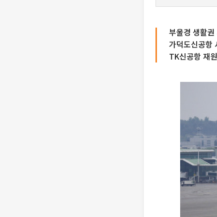
부울경 생활권 재
가덕도신공항 시
TK신공항 재원