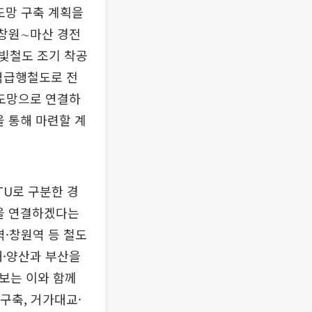
도망 구축 계획을
∼창원∼마산 경전
빛철도 조기 착공
역급행철도로 전
철도망으로 연결하
을 통해 마련할 계
TU로 구분한 경
점을 연결하겠다는
역·창원역 등 철도
해·양산과 부산을
후보는 이와 함께
구축, 거가대교·