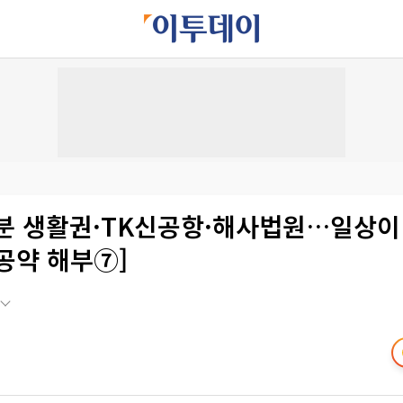
0분 생활권·TK신공항·해사법원…일상이
 공약 해부⑦]