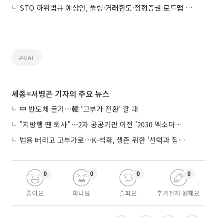
STO 하위법규 예상안, 풀링·거래한도·정형증권 로드맵 제시
#KIAT
세종=서병곤 기자의 주요 뉴스
中 반도체 굴기⋯韓 ‘고부가 전환’ 할 때
"지방행 땐 퇴사"⋯2차 공공기관 이전 '2030 엑소더스' 뇌관
범용 버리고 고부가로⋯K-석화, 생존 위한 '선택과 집중'
0
0
0
0
좋아요
화나요
슬퍼요
추가취재 원해요