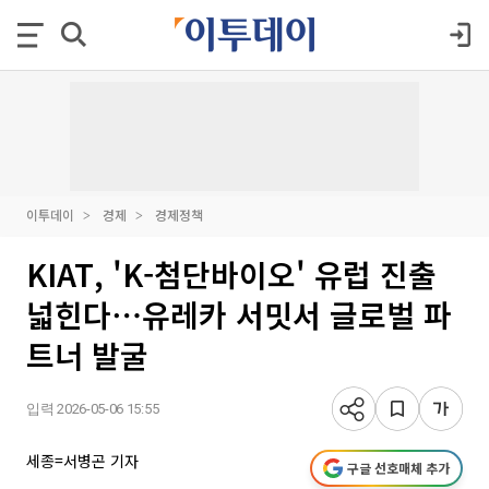
이투데이
경제
경제정책
KIAT, 'K-첨단바이오' 유럽 진출
넓힌다⋯유레카 서밋서 글로벌 파
트너 발굴
입력 2026-05-06 15:55
세종=서병곤 기자
구글 선호매체 추가