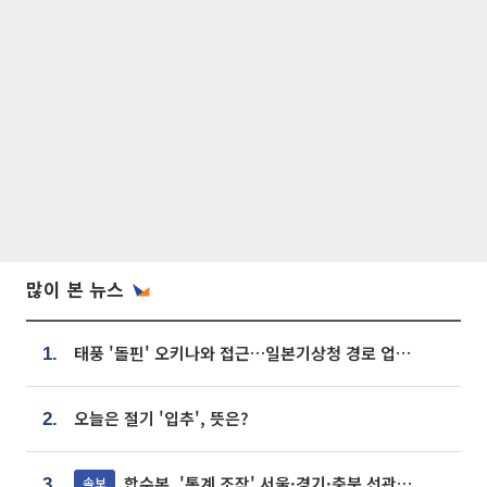
많이 본 뉴스
태풍 '돌핀' 오키나와 접근…일본기상청 경로 업데이트
1.
오늘은 절기 '입추', 뜻은?
2.
합수본, '통계 조작' 서울·경기·충북 선관위 등 추가 압수수색
속보
3.