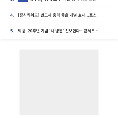
[증시키워드] 반도체 충격 뚫은 개별 호재...포스코퓨처엠·에코프로·한화솔루션 '눈길'
4.
빅뱅, 20주년 기념 '새 뱅봉' 선보인다⋯콘서트 앞두고 팝업 개최
5.