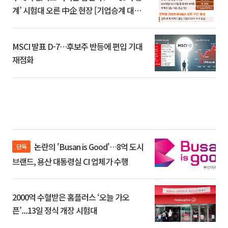
계’ 시험대 오른 中企 현장 [기업승계 대전
환]
MSCI 발표 D-7…후보주 반등에 편입 기대
재점화
논란의 'Busan is Good'…8억 도시
단독
브랜드, 용산 대통령실 CI 업체가 수행
2000억 수혈받은 홈플러스 ‘오늘 가오
픈’...13일 정식 개장 시험대