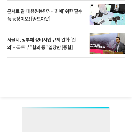
콘서트 갈 때 응원봉만?⋯'최애' 위한 필수
품 등장이오! [솔드아웃]
서울시, 정부에 정비사업 규제 완화 '건
의'⋯국토부 "협의 중" 입장만 [종합]