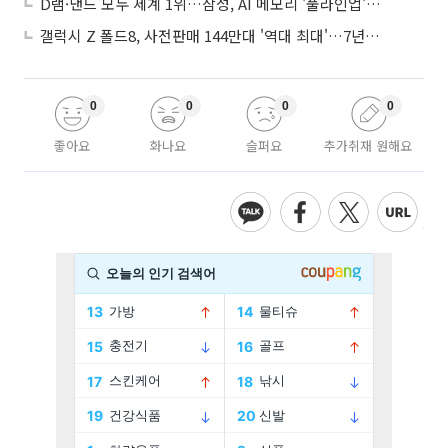
D램·낸드 모두 세계 1위…삼성, AI 메모리 '풀라인업'으로 승부
갤럭시 Z 폴드8, 사전판매 144만대 '역대 최대'…7년만에 갤노트10 기록 넘어
0
0
0
0
좋아요
화나요
슬퍼요
추가취재 원해요