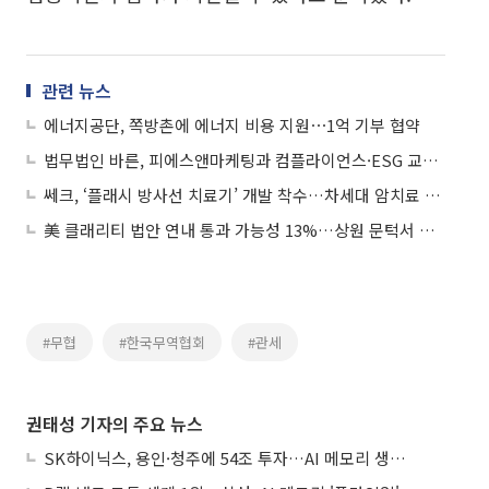
관련 뉴스
에너지공단, 쪽방촌에 에너지 비용 지원⋯1억 기부 협약
법무법인 바른, 피에스앤마케팅과 컴플라이언스·ESG 교육 업무협약 체결
쎄크, ‘플래시 방사선 치료기’ 개발 착수…차세대 암치료 시장 공략
美 클래리티 법안 연내 통과 가능성 13%…상원 문턱서 제동
#무협
#한국무역협회
#관세
권태성 기자의 주요 뉴스
SK하이닉스, 용인·청주에 54조 투자…AI 메모리 생산기지 키운다