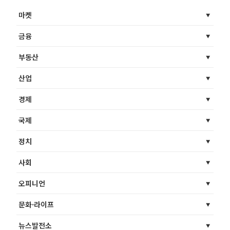
마켓
금융
부동산
산업
경제
국제
정치
사회
오피니언
문화·라이프
뉴스발전소