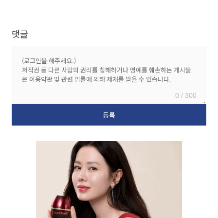
댓글
0 / 300