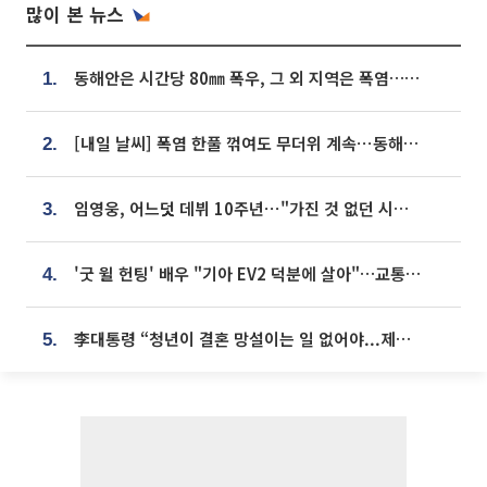
많이 본 뉴스
동해안은 시간당 80㎜ 폭우, 그 외 지역은 폭염…‘극과 극 날씨’
1.
[내일 날씨] 폭염 한풀 꺾여도 무더위 계속⋯동해안 이틀 연속 비
2.
임영웅, 어느덧 데뷔 10주년⋯"가진 것 없던 시절, 내 앞엔 20명의 팬뿐"
3.
'굿 윌 헌팅' 배우 "기아 EV2 덕분에 살아"…교통사고 후 안전성 극찬
4.
李대통령 “청년이 결혼 망설이는 일 없어야...제도상 불이익 조사”
5.