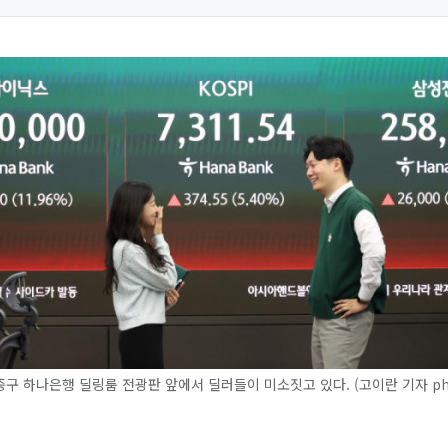
중구 하나은행 딜링룸 전광판 앞에서 딜러들이 미소짓고 있다. (고이란 기자 pho