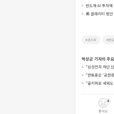
반도체·AI 투자
美 클래리티 법안
#코스피
#반
박상군 기자의 주요
“삼성전자 하단 
“한동훈은 ‘공한증
“골키퍼로 세워도
0
좋아요