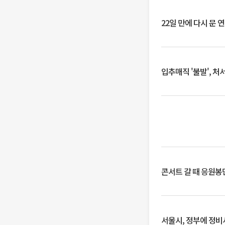
22일 만에 다시 문 
입추매직 '불발', 처
콘서트 갈 때 응원봉만
서울시, 정부에 정비사