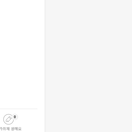
0
가취재 원해요