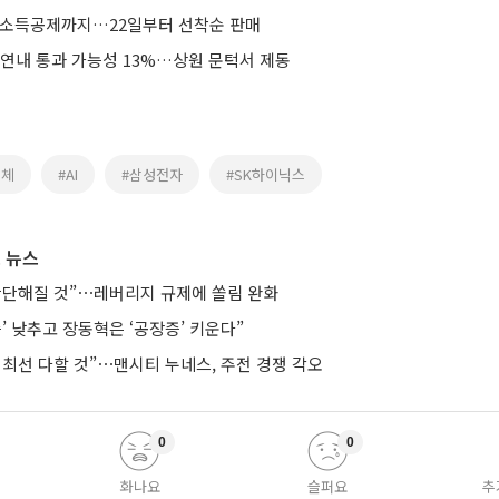
에 소득공제까지…22일부터 선착순 판매
 연내 통과 가능성 13%…상원 문턱서 제동
도체
#AI
#삼성전자
#SK하이닉스
 뉴스
단단해질 것”⋯레버리지 규제에 쏠림 완화
’ 낮추고 장동혁은 ‘공장증’ 키운다”
 최선 다할 것”⋯맨시티 누네스, 주전 경쟁 각오
0
0
화나요
슬퍼요
추