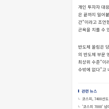
개인 투자자 대응
은 끝까지 밀어붙
간"이라고 조언했
곤욕을 치를 수 
반도체 쏠림은 당
의 반도체 부문 
최상위 수준"이라
수밖에 없다"고 
관련 뉴스
코스피, 7400선
'코스피 7000'