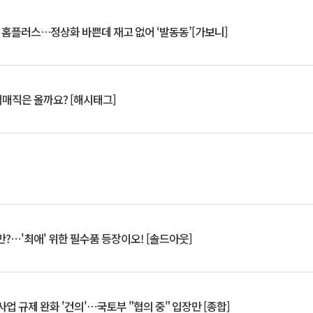
연 홈플러스…정상화 바쁜데 재고 없어 ‘발동동’[가보니]
서매직은 올까요? [해시태그]
?⋯'최애' 위한 필수품 등장이오! [솔드아웃]
업 규제 완화 '건의'⋯국토부 "협의 중" 입장만 [종합]