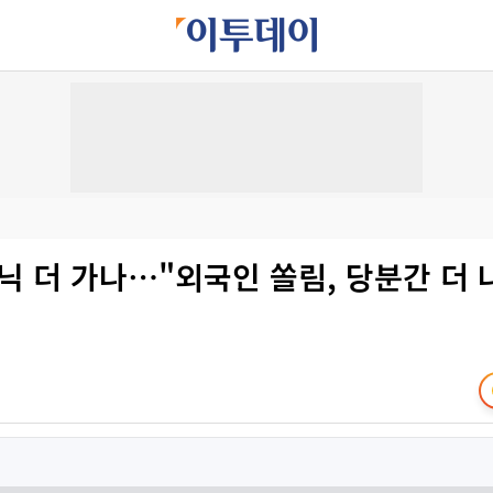
닉 더 가나⋯"외국인 쏠림, 당분간 더 