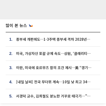
많이 본 뉴스
종부세 개편에도…1·3주택 종부세 격차 2028년부터 확대
1.
미국, 가상자산 포괄 규제 속도…상원, ‘클래리티법’ 9월 절차투표 추진
2.
이란, 미국에 호르무즈 합의 조건 제시…美 “경기 아직 안 끝나” [종합]
3.
[내일 날씨] 전국 무더위 계속…10일 낮 최고 34도 육박
4.
서경덕 교수, 김희철도 분노한 거꾸로 태극기⋯"엉터리는 아냐, 아쉬울 뿐"
5.