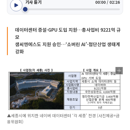
기사 듣기
00:00 / 02:26
데이터센터 증설·GPU 도입 지원…총사업비 9221억 규
모
샘씨엔에스도 지원 승인…‘소버린 AI’·첨단산업 생태계
강화
▲세종시에 위치한 네이버 데이터센터 ‘각 세종’ 전경 (사진제공=금
융위원회)