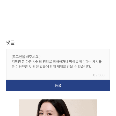
댓글
0 / 300