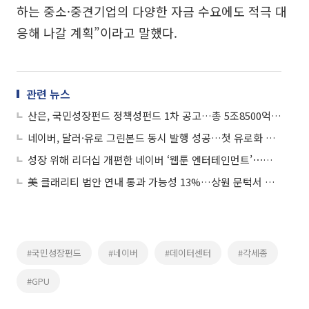
하는 중소·중견기업의 다양한 자금 수요에도 적극 대
응해 나갈 계획”이라고 말했다.
관련 뉴스
산은, 국민성장펀드 정책성펀드 1차 공고…총 5조8500억 조성
네이버, 달러·유로 그린본드 동시 발행 성공…첫 유로화 채권 발행해 유럽 투자자 기반 확대
성장 위해 리더십 개편한 네이버 ‘웹툰 엔터테인먼트’⋯배민 출신 연고은 CBO 영입
美 클래리티 법안 연내 통과 가능성 13%…상원 문턱서 제동
#국민성장펀드
#네이버
#데이터센터
#각세종
#GPU