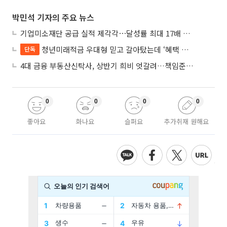
박민석 기자의 주요 뉴스
기업미소재단 공급 실적 제각각⋯달성률 최대 17배 차이
청년미래적금 우대형 믿고 갈아탔는데 ‘혜택 반토막’…심사 오류에 가입자 혼선
단독
4대 금융 부동산신탁사, 상반기 희비 엇갈려…책임준공 손실 반영 시점이 갈랐다
0
0
0
0
좋아요
화나요
슬퍼요
추가취재 원해요