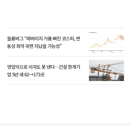
블룸버그 “레버리지 거품 빠진 코스피, 변
동성 최악 국면 지났을 가능성”
영업익으로 이자도 못 낸다…건설 한계기
업 5년 새 62→173곳