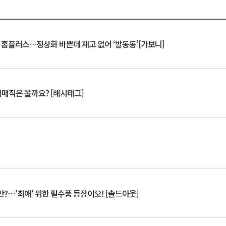
연 홈플러스…정상화 바쁜데 재고 없어 ‘발동동’[가보니]
서매직은 올까요? [해시태그]
?⋯'최애' 위한 필수품 등장이오! [솔드아웃]