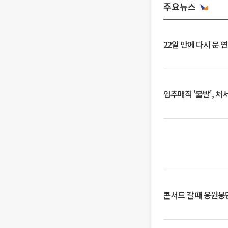
주요뉴스
22일 만에 다시 문 
입추매직 '불발', 처
콘서트 갈 때 응원봉만