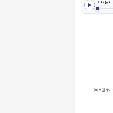
기사 듣기
(에프앤가이