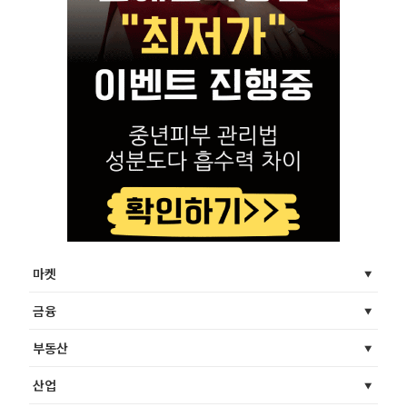
마켓
금융
부동산
산업