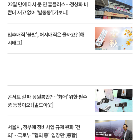
22일 만에 다시 문 연 홈플러스…정상화 바
쁜데 재고 없어 ‘발동동’[가보니]
입추매직 '불발', 처서매직은 올까요? [해
시태그]
콘서트 갈 때 응원봉만?⋯'최애' 위한 필수
품 등장이오! [솔드아웃]
서울시, 정부에 정비사업 규제 완화 '건
의'⋯국토부 "협의 중" 입장만 [종합]