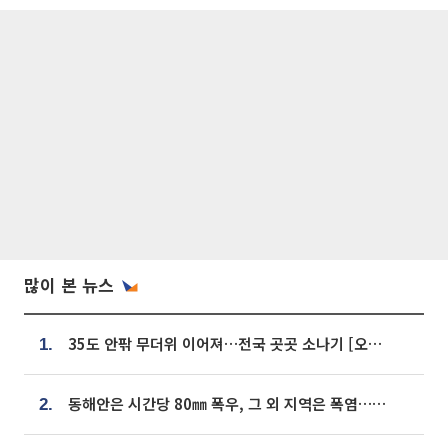
많이 본 뉴스
35도 안팎 무더위 이어져…전국 곳곳 소나기 [오늘 날씨]
1.
동해안은 시간당 80㎜ 폭우, 그 외 지역은 폭염…‘극과 극 날씨’
2.