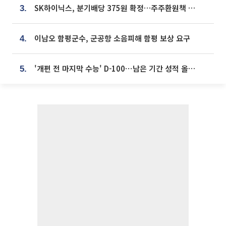
SK하이닉스, 분기배당 375원 확정…주주환원책 9월로 앞당겨 발표
3.
이남오 함평군수, 군공항 소음피해 함평 보상 요구
4.
'개편 전 마지막 수능' D-100⋯남은 기간 성적 올릴 전략은
5.