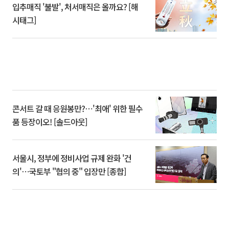
입추매직 '불발', 처서매직은 올까요? [해
시태그]
콘서트 갈 때 응원봉만?⋯'최애' 위한 필수
품 등장이오! [솔드아웃]
서울시, 정부에 정비사업 규제 완화 '건
의'⋯국토부 "협의 중" 입장만 [종합]