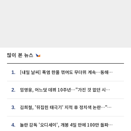
많이 본 뉴스
[내일 날씨] 폭염 한풀 꺾여도 무더위 계속⋯동해안 이틀 연속 비
1.
임영웅, 어느덧 데뷔 10주년⋯"가진 것 없던 시절, 내 앞엔 20명의 팬뿐"
2.
김희철, '뒤집힌 태극기' 지적 후 정치색 논란…"좌우 떠나 우리나라 국기"
3.
놀란 감독 '오디세이', 개봉 4일 만에 100만 돌파⋯'왕사남' 보다 빠르다
4.