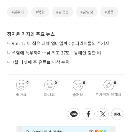
#김주애
#북한
#김정은
#김일성
#명품
정지윤 기자의 주요 뉴스
Vol. 12 이 집은 대체 얼마일까 : 슈퍼리치들의 주거지
폭염에 폭우까지⋯낮 최고 37도ㆍ동해안 강한 비
7월 다섯째 주 유튜브 영상 순위
0
0
0
0
좋아요
화나요
슬퍼요
추가취재 원해요