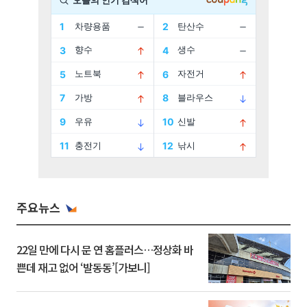
주요뉴스
22일 만에 다시 문 연 홈플러스…정상화 바
쁜데 재고 없어 ‘발동동’[가보니]