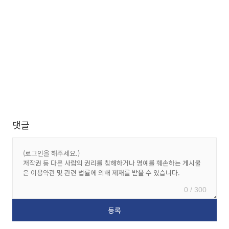
댓글
0 / 300