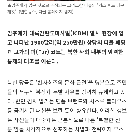
▲김주애가 입은 것으로 추정되는 크리스챤 디올의 '키즈 후드 다운
재킷'. (연합뉴스, 디올 홈페이지 캡처)
김주애가 대륙간탄도미사일(ICBM) 발사 현장에 입
고 나타난 1900달러(약 250만원) 상당의 디올 패딩
과 고가의 퍼(Fur) 코트는 북한 사회 내부의 엄격한
통제와 대조를 이룬다.
북한 당국은 '반사회주의 문화 근절'을 명분으로 주민
들의 서구식 복장과 두발 자유를 강력히 규제하고 있
다. 반면 김씨 일가는 명품 브랜드와 시스루 블라우스
등 금기시된 패션을 보란 듯이 향유한다. 이러한 행보
는 자신들이 대중과는 근본적으로 다른 '특별한 신
분'임을 시각적으로 선포하는 차별화 전략이자 무소