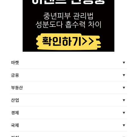
마켓
금융
부동산
산업
경제
국제