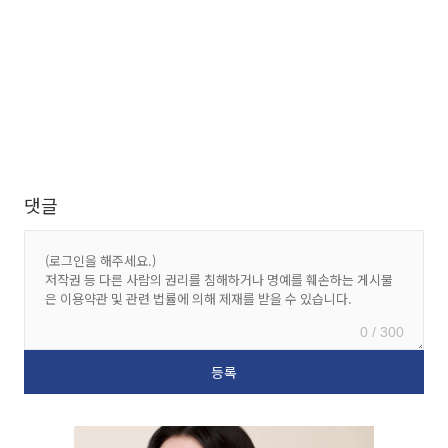
댓글
0 / 300