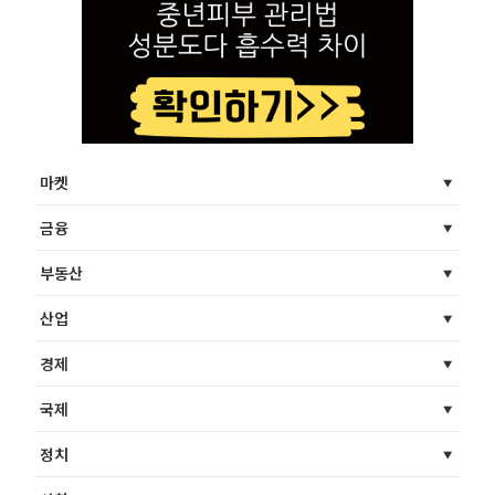
마켓
금융
부동산
산업
경제
국제
정치