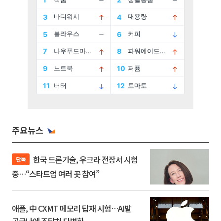
주요뉴스
한국 드론기술, 우크라 전장서 시험
단독
중…“스타트업 여러 곳 참여”
애플, 中 CXMT 메모리 탑재 시험…AI발