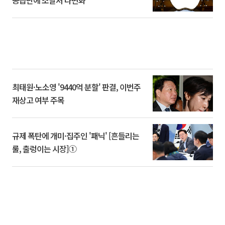
공급난에 조달처 다변화
최태원·노소영 '9440억 분할' 판결, 이번주
재상고 여부 주목
규제 폭탄에 개미·집주인 '패닉' [흔들리는
룰, 출렁이는 시장]①