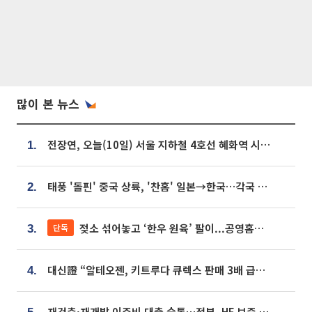
많이 본 뉴스
전장연, 오늘(10일) 서울 지하철 4호선 혜화역 시위…1호선 용산역 무정차
1.
태풍 '돌핀' 중국 상륙, '찬홈' 일본→한국…각국 기상청 예상 경로는?
2.
젖소 섞어놓고 ‘한우 원육’ 팔이...공영홈쇼핑 표기·검증 구멍
단독
3.
대신證 “알테오젠, 키트루다 큐렉스 판매 3배 급증…목표가 41만원 상향”
4.
재건축·재개발 이주비 대출 숨통…정부, HF 보증 신설 추진