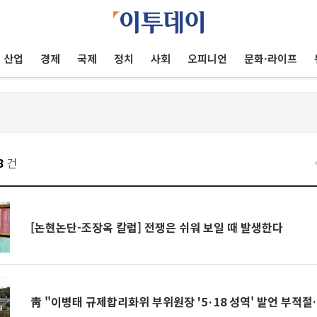
산업
경제
국제
정치
사회
오피니언
문화·라이프
8
건
[논현논단-조장옥 칼럼] 전쟁은 쉬워 보일 때 발생한다
靑 "이병태 규제합리화위 부위원장 '5·18 성역' 발언 부적