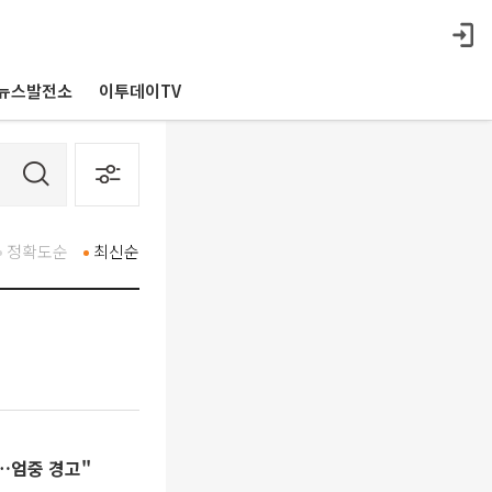
뉴스발전소
이투데이TV
정확도순
최신순
절…엄중 경고"