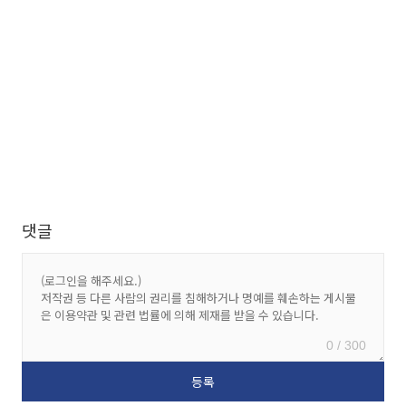
댓글
0 / 300