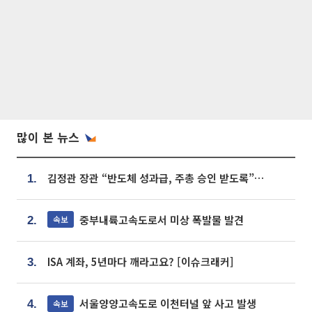
많이 본 뉴스
김정관 장관 “반도체 성과급, 주총 승인 받도록”…상법·자본시장법 개정 시사
1.
중부내륙고속도로서 미상 폭발물 발견
속보
2.
ISA 계좌, 5년마다 깨라고요? [이슈크래커]
3.
서울양양고속도로 이천터널 앞 사고 발생
속보
4.