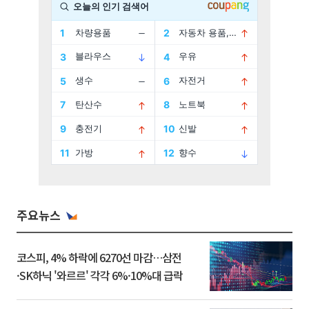
주요뉴스
코스피, 4% 하락에 6270선 마감…삼전
·SK하닉 '와르르' 각각 6%·10%대 급락