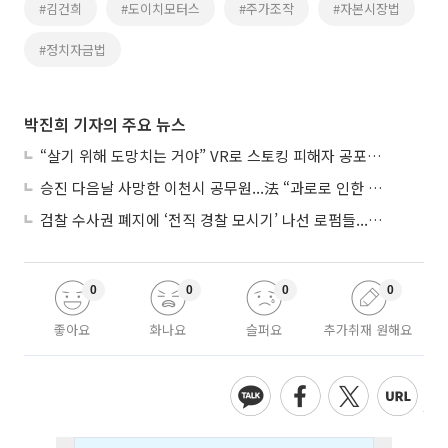
#김건희
#도이치모터스
#주가조작
#자본시장법
#정치자금법
박진희 기자의 주요 뉴스
“살기 위해 도망치는 거야” VR로 스토킹 피해자 공포 마주한 수형자들
승진 다음날 사망한 이천시 공무원...法 “과로로 인한 순직”
검찰 수사권 폐지에 ‘전직 경찰 모시기’ 나선 로펌들...“경찰수사 대응 강화”
0
0
0
0
좋아요
화나요
슬퍼요
추가취재 원해요