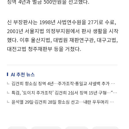
징역 4년과 벌금 500만원을 선고했다.
신 부장판사는 1998년 사법연수원을 27기로 수료,
2001년 서울지법 의정부지원에서 판사 생활을 시작
했다. 이후 울산지법, 대법원 재판연구관, 대구고법,
대전고법 청주재판부 등을 거쳤다.
AI 추천 뉴스
김건희 항소심 징역 4년…주가조작·통일교 샤넬백 추가 유죄 인정
특검, ’도이치 주가조작’ 김건희 2심서 징역 15년 구형…“원심 형량 지나치게 가벼워”
윤석열 29일·김건희 28일 항소심 선고…내란 우두머리 재판도 시작