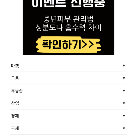
마켓
금융
부동산
산업
경제
국제