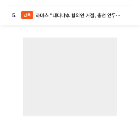
하마스 “네타냐후 합의안 거절, 총선 앞두고 시간 끌기”
단독
5.