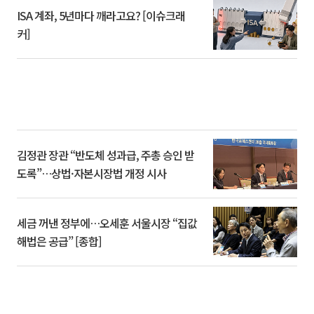
ISA 계좌, 5년마다 깨라고요? [이슈크래
커]
김정관 장관 “반도체 성과급, 주총 승인 받
도록”…상법·자본시장법 개정 시사
세금 꺼낸 정부에…오세훈 서울시장 “집값
해법은 공급” [종합]