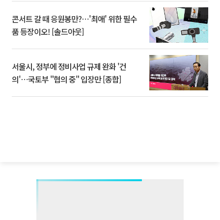
콘서트 갈 때 응원봉만?⋯'최애' 위한 필수
품 등장이오! [솔드아웃]
서울시, 정부에 정비사업 규제 완화 '건
의'⋯국토부 "협의 중" 입장만 [종합]