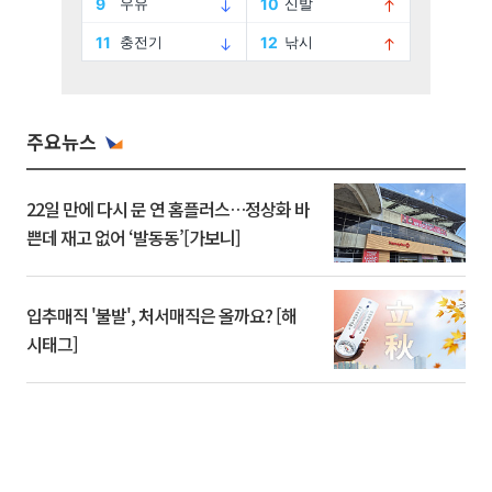
주요뉴스
22일 만에 다시 문 연 홈플러스…정상화 바
쁜데 재고 없어 ‘발동동’[가보니]
입추매직 '불발', 처서매직은 올까요? [해
시태그]