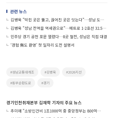
관련 뉴스
김병욱 "막힌 곳은 뚫고, 끊어진 곳은 잇는다"…성남 도로교통 대개조 청사진 공개
김병욱 "성남 전역을 역세권으로"…메트로 1·2호선 32.5km 철도망 구축 전격 발표
민주당 경기 공천 포문 열렸다…8곳 혈전, 성남은 직접 대결
‘경험 無도 환영’ 첫 일자리 도전 설명서
#성남교통대개조
#김병욱
#2026지선
#동부순환도로
#경기
경기인천취재본부 김재학 기자의 주요 뉴스
추미애 "소방인건비 1조1000억 중 중앙정부는 800억뿐"