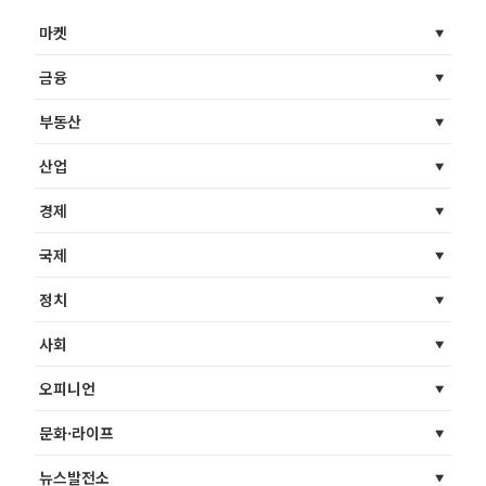
마켓
금융
부동산
산업
경제
국제
정치
사회
오피니언
문화·라이프
뉴스발전소