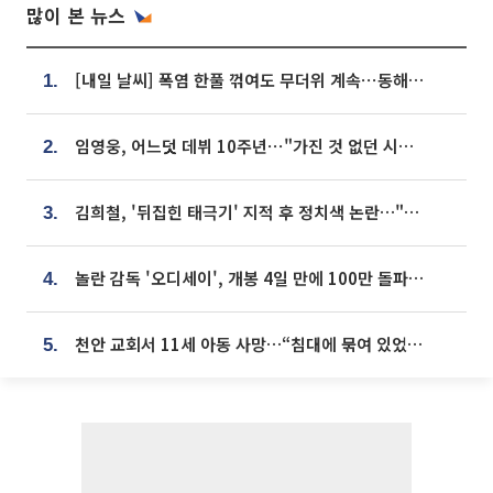
많이 본 뉴스
[내일 날씨] 폭염 한풀 꺾여도 무더위 계속⋯동해안 이틀 연속 비
1.
임영웅, 어느덧 데뷔 10주년⋯"가진 것 없던 시절, 내 앞엔 20명의 팬뿐"
2.
김희철, '뒤집힌 태극기' 지적 후 정치색 논란…"좌우 떠나 우리나라 국기"
3.
놀란 감독 '오디세이', 개봉 4일 만에 100만 돌파⋯'왕사남' 보다 빠르다
4.
천안 교회서 11세 아동 사망…“침대에 묶여 있었다” 진술 확보
5.