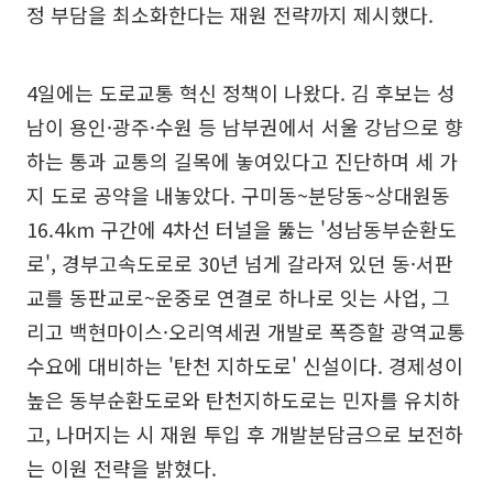
정 부담을 최소화한다는 재원 전략까지 제시했다.
4일에는 도로교통 혁신 정책이 나왔다. 김 후보는 성
남이 용인·광주·수원 등 남부권에서 서울 강남으로 향
하는 통과 교통의 길목에 놓여있다고 진단하며 세 가
지 도로 공약을 내놓았다. 구미동~분당동~상대원동
16.4km 구간에 4차선 터널을 뚫는 '성남동부순환도
로', 경부고속도로로 30년 넘게 갈라져 있던 동·서판
교를 동판교로~운중로 연결로 하나로 잇는 사업, 그
리고 백현마이스·오리역세권 개발로 폭증할 광역교통
수요에 대비하는 '탄천 지하도로' 신설이다. 경제성이
높은 동부순환도로와 탄천지하도로는 민자를 유치하
고, 나머지는 시 재원 투입 후 개발분담금으로 보전하
는 이원 전략을 밝혔다.