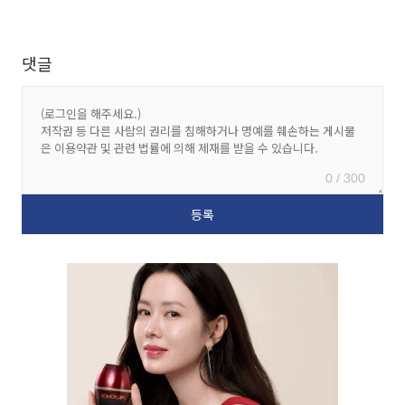
댓글
0 / 300