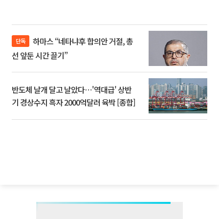
하마스 “네타냐후 합의안 거절, 총
단독
선 앞둔 시간 끌기”
반도체 날개 달고 날았다⋯'역대급' 상반
기 경상수지 흑자 2000억달러 육박 [종합]