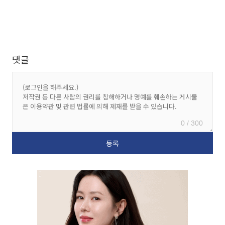
댓글
0 / 300