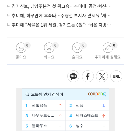
경기신보, 남양주본점 첫 워크숍…추미애 '공정·혁신·포용' 전면 반영
추미애, 하루만에 후속타…주형철 부지사 앞세워 '재정TF' 즉시 가동
추미애 "서울은 1위 세원, 경기도는 0원"…낡은 지방세제 정조준
0
0
0
0
좋아요
화나요
슬퍼요
추가취재 원해요