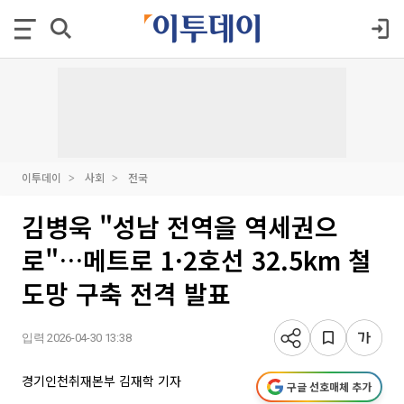
이투데이
사회
전국
김병욱 "성남 전역을 역세권으
로"…메트로 1·2호선 32.5km 철
도망 구축 전격 발표
입력 2026-04-30 13:38
경기인천취재본부 김재학 기자
구글 선호매체 추가