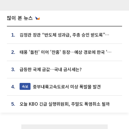
많이 본 뉴스
김정관 장관 “반도체 성과급, 주총 승인 받도록”…상법·자본시장법 개정 시사
1.
태풍 '돌핀' 이어 '찬홈' 등장…예상 경로에 한국 '한숨'
2.
급등한 국제 금값…국내 금시세는?
3.
중부내륙고속도로서 미상 폭발물 발견
속보
4.
오늘 KBO 긴급 실행위원회, 주말도 폭염취소 될까
5.