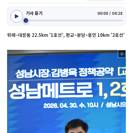
기사 듣기
00:00 / 04:28
위례~대장동 22.5km '1호선', 판교~분당~용인 10km '2호선'