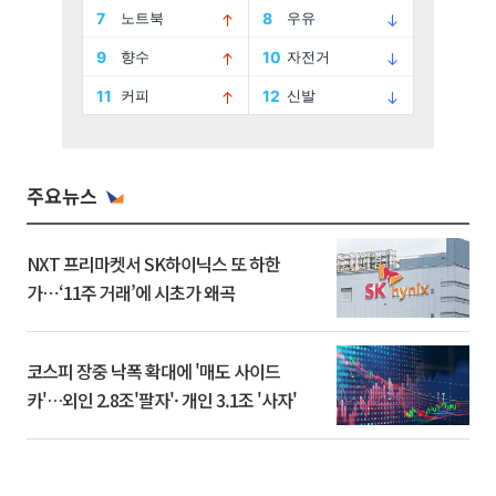
주요뉴스
NXT 프리마켓서 SK하이닉스 또 하한
가⋯‘11주 거래’에 시초가 왜곡
코스피 장중 낙폭 확대에 '매도 사이드
카'…외인 2.8조'팔자'· 개인 3.1조 '사자'