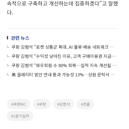
속적으로 구축하고 개선하는데 집중하겠다”고 말했
다.
관련 뉴스
쿠팡 김범석 “로켓 상품군 확대..AI 물류·배송 네트워크 고도화로 성장 강화”
쿠팡 김범석 “수익성 낮아진 이유, 고객 구매이용권 지급·네트워크 비효율”
쿠팡 김범석 “와우회원 수 80% 회복⋯실적 지속 개선될 것”
美 클래리티 법안 연내 통과 가능성 13%…상원 문턱서 제동
#쿠팡INC
#쿠팡
#김범석
#컨콜
#1분기실적