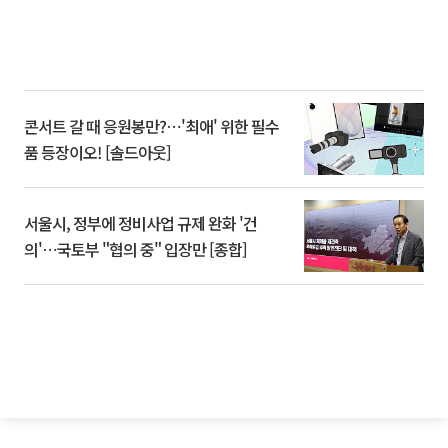
콘서트 갈 때 응원봉만?⋯'최애' 위한 필수
품 등장이오! [솔드아웃]
서울시, 정부에 정비사업 규제 완화 '건
의'⋯국토부 "협의 중" 입장만 [종합]