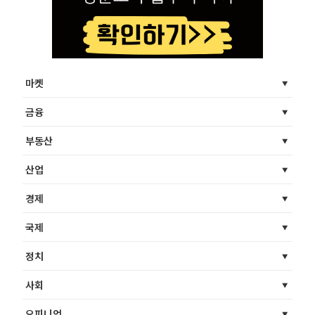
마켓
금융
부동산
산업
경제
국제
정치
사회
오피니언