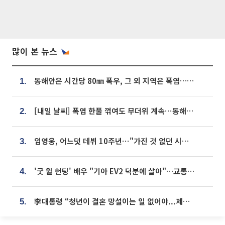
많이 본 뉴스
동해안은 시간당 80㎜ 폭우, 그 외 지역은 폭염…‘극과 극 날씨’
1.
[내일 날씨] 폭염 한풀 꺾여도 무더위 계속⋯동해안 이틀 연속 비
2.
임영웅, 어느덧 데뷔 10주년⋯"가진 것 없던 시절, 내 앞엔 20명의 팬뿐"
3.
'굿 윌 헌팅' 배우 "기아 EV2 덕분에 살아"…교통사고 후 안전성 극찬
4.
李대통령 “청년이 결혼 망설이는 일 없어야...제도상 불이익 조사”
5.