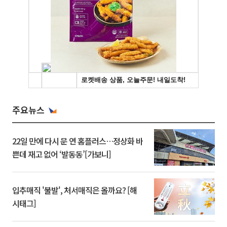
주요뉴스
22일 만에 다시 문 연 홈플러스…정상화 바
쁜데 재고 없어 ‘발동동’[가보니]
입추매직 '불발', 처서매직은 올까요? [해
시태그]