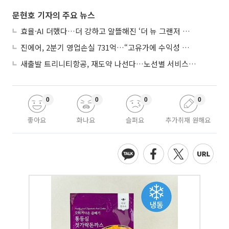
문현호 기자의 주요 뉴스
효율·AI 더했다…더 강하고 알뜰해진 ‘더 뉴 그랜저 하이브리드’
진에어, 2분기 영업손실 731억…“고유가에 수익성 악화”
새출발 트리니티항공, 재도약 나선다…노선별 서비스 차별화
0
0
0
0
좋아요
화나요
슬퍼요
추가취재 원해요