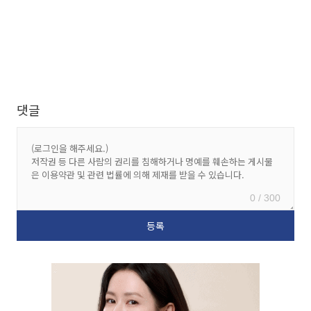
댓글
0 / 300