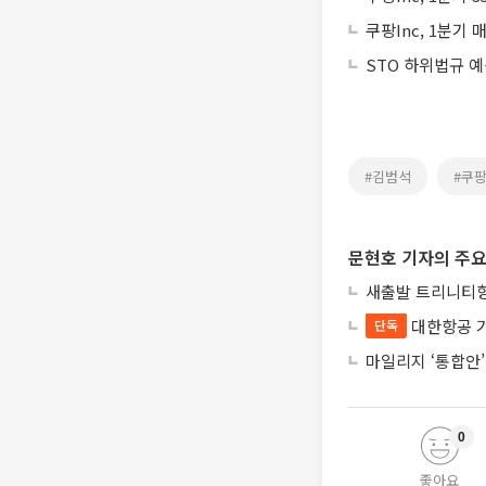
쿠팡Inc, 1분기
STO 하위법규 
#김범석
#쿠팡
문현호 기자의 주요
새출발 트리니티항
대한항공 
단독
마일리지 ‘통합안’
0
좋아요