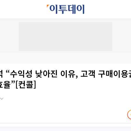
 “수익성 낮아진 이유, 고객 구매이용
율”[컨콜]