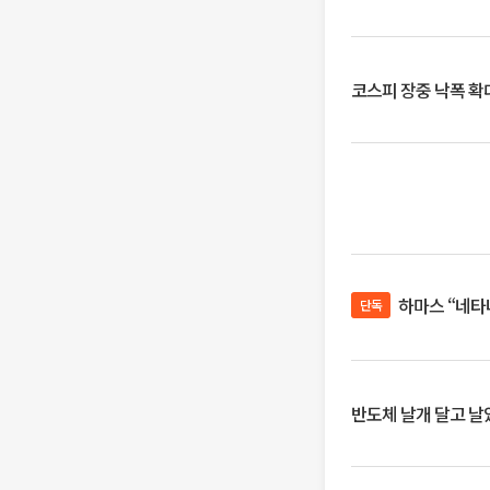
코스피 장중 낙폭 확대에
하마스 “네타
단독
반도체 날개 달고 날