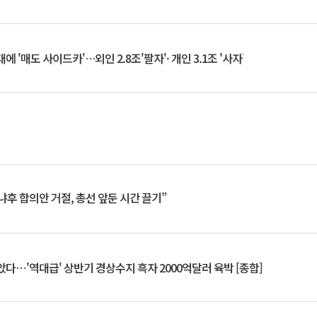
 '매도 사이드카'…외인 2.8조'팔자'· 개인 3.1조 '사자'
냐후 합의안 거절, 총선 앞둔 시간 끌기”
았다⋯'역대급' 상반기 경상수지 흑자 2000억달러 육박 [종합]