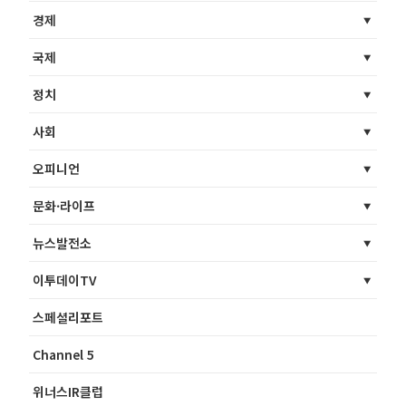
경제
국제
정치
사회
오피니언
문화·라이프
뉴스발전소
이투데이TV
스페셜리포트
Channel 5
위너스IR클럽