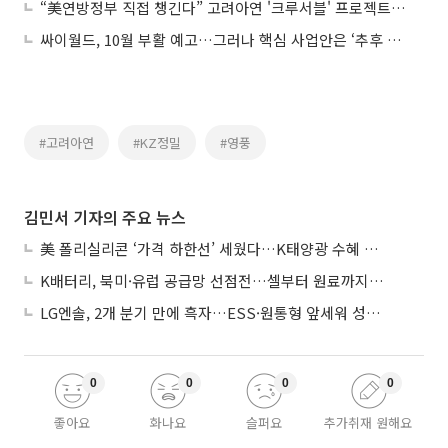
“美연방정부 직접 챙긴다” 고려아연 '크루서블' 프로젝트 일사천리
싸이월드, 10월 부활 예고…그러나 핵심 사업안은 ‘추후 공개’
#고려아연
#KZ정밀
#영풍
김민서 기자의 주요 뉴스
美 폴리실리콘 ‘가격 하한선’ 세웠다…K태양광 수혜 기대
K배터리, 북미·유럽 공급망 선점전…셀부터 원료까지 현지화
LG엔솔, 2개 분기 만에 흑자…ESS·원통형 앞세워 성장 가속
0
0
0
0
좋아요
화나요
슬퍼요
추가취재 원해요