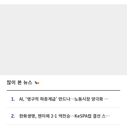
많이 본 뉴스
AI, ‘영구적 하층계급’ 만드나…노동시장 양극화 경고
1.
한화생명, 젠지에 2-1 역전승⋯KeSPA컵 결선 스테이지 2 직행
2.