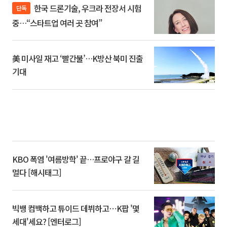
한국 드론기술, 우크라 전장서 시험
단독
중…“스타트업 여러 곳 참여”
美 미사일 재고 ‘빨간불’…K방산 북미 진출
기대
KBO 폭염 '여름방학' 끝…프로야구 갈 길
멀다 [해시태그]
빅뱅 컴백하고 튜이드 데뷔하고⋯K팝 '몇
세대'세요? [엔터로그]