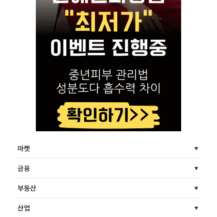
마켓
금융
부동산
산업