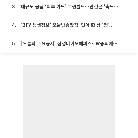
대규모 공급 ‘최후 카드’ 그린벨트⋯관건은 ‘속도’ [주택공급 승부수의 조건]
3.
'2TV 생생정보' 오늘방송맛집- 민어 한 상 '청○○○' vs 전복 한 상 '명○'
4.
[오늘의 주요공시] 삼성바이오에피스·JW중외제약·한미반도체·SK바이오사이언스 등
5.