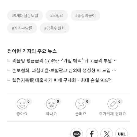
#5세대실손보험
#보험료
#중증비급여
#자기부담률
#금융위원회
전아현 기자의 주요 뉴스
리볼빙 평균금리 17.4%⋯‘가입 혜택’ 뒤 고금리 부담 주의
손보협회, 과실비율·보험광고 심의에 생성형 AI 도입 추진
웰컴저축銀 대출사기 피해 구체화⋯최대 손실 918억
0
0
0
0
좋아요
화나요
슬퍼요
추가취재 원해요