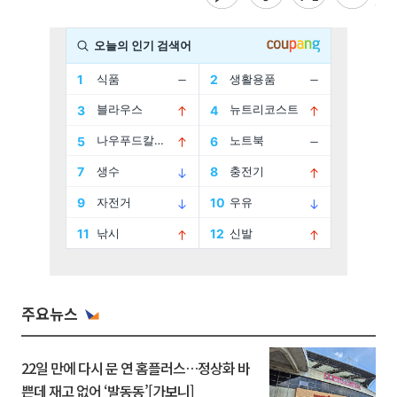
주요뉴스
22일 만에 다시 문 연 홈플러스…정상화 바
쁜데 재고 없어 ‘발동동’[가보니]