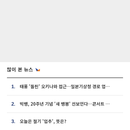
많이 본 뉴스
태풍 '돌핀' 오키나와 접근…일본기상청 경로 업데이트
1.
빅뱅, 20주년 기념 '새 뱅봉' 선보인다⋯콘서트 앞두고 팝업 개최
2.
오늘은 절기 '입추', 뜻은?
3.