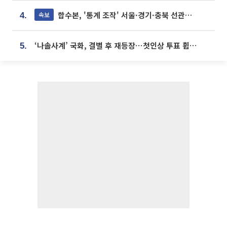
합수본, '통계 조작' 서울·경기·충북 선관위 등 추가 압수수색
속보
4.
‘나솔사계’ 국화, 결별 후 재등장⋯첫인상 투표 휩쓸고 ‘인기녀’ 등극
5.