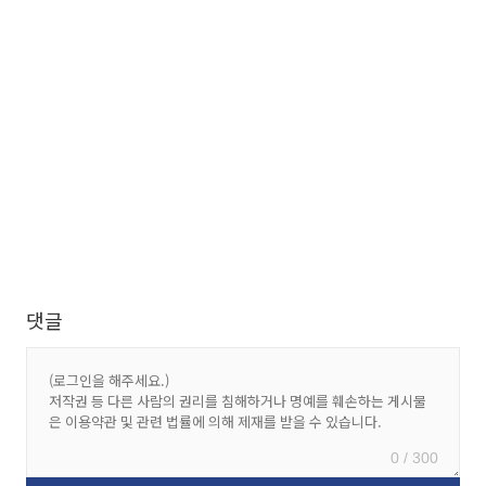
댓글
0 / 300