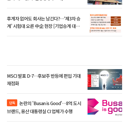
후계자 없어도 회사는 남긴다?…‘제3자 승
계’ 시험대 오른 中企 현장 [기업승계 대전
환]
MSCI 발표 D-7…후보주 반등에 편입 기대
재점화
논란의 'Busan is Good'…8억 도시
단독
브랜드, 용산 대통령실 CI 업체가 수행