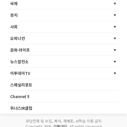
국제
정치
사회
오피니언
문화·라이프
뉴스발전소
이투데이TV
스페셜리포트
Channel 5
위너스IR클럽
무단전재 및 수집, 복사, 재배포, AI학습 이용 금지
Copyright 2006.
이투데이
. All rights reserved