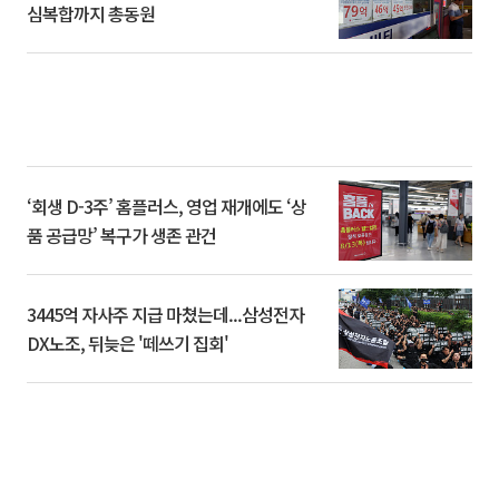
심복합까지 총동원
‘회생 D-3주’ 홈플러스, 영업 재개에도 ‘상
품 공급망’ 복구가 생존 관건
3445억 자사주 지급 마쳤는데...삼성전자
DX노조, 뒤늦은 '떼쓰기 집회'