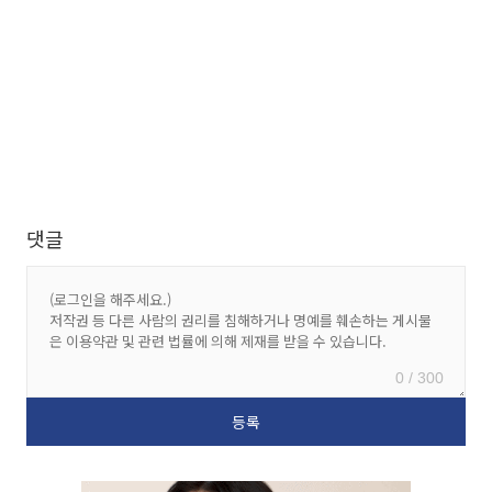
댓글
0 / 300