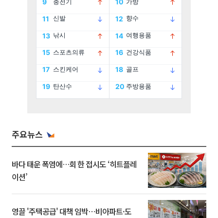
주요뉴스
바다 태운 폭염에…회 한 접시도 ‘히트플레
이션’
영끌 '주택공급' 대책 임박⋯비아파트·도