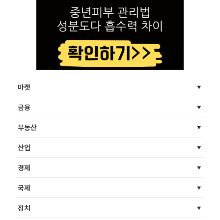
마켓
금융
부동산
산업
경제
국제
정치