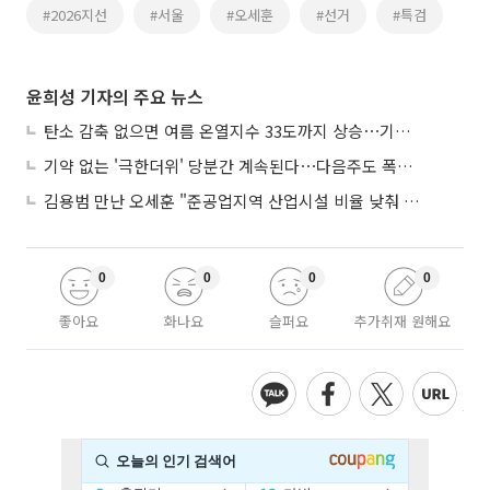
#2026지선
#서울
#오세훈
#선거
#특검
윤희성 기자의 주요 뉴스
탄소 감축 없으면 여름 온열지수 33도까지 상승⋯기상청, 2100년 미래전망
기약 없는 '극한더위' 당분간 계속된다⋯다음주도 폭염·열대야 지속
김용범 만난 오세훈 "준공업지역 산업시설 비율 낮춰 공급 늘려야"
0
0
0
0
좋아요
화나요
슬퍼요
추가취재 원해요