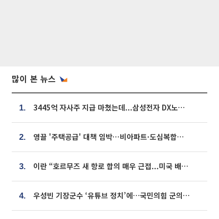
많이 본 뉴스
3445억 자사주 지급 마쳤는데...삼성전자 DX노조, 뒤늦은 '떼쓰기 집회'
1.
영끌 '주택공급' 대책 임박⋯비아파트·도심복합까지 총동원
2.
이란 “호르무즈 새 항로 합의 매우 근접...미국 배상 먼저”
3.
우성빈 기장군수 ‘유튜브 정치’에…국민의힘 군의원들 집단 반발
4.