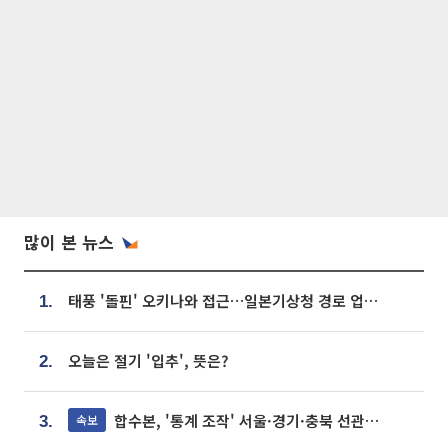
많이 본 뉴스
태풍 '돌핀' 오키나와 접근…일본기상청 경로 업데이트
1.
오늘은 절기 '입추', 뜻은?
2.
합수본, '통계 조작' 서울·경기·충북 선관위 등 추가 압수수색
속보
3.