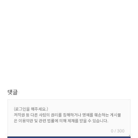
댓글
0 / 300