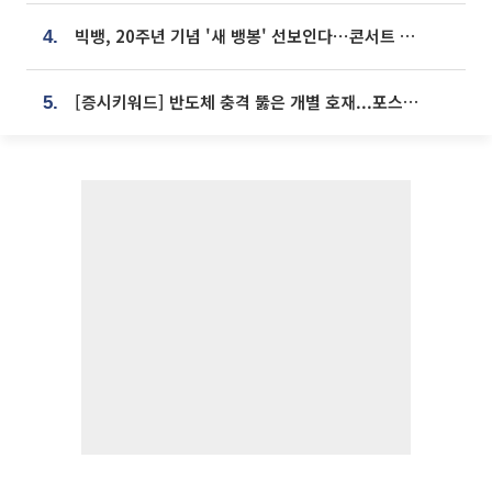
빅뱅, 20주년 기념 '새 뱅봉' 선보인다⋯콘서트 앞두고 팝업 개최
4.
[증시키워드] 반도체 충격 뚫은 개별 호재...포스코퓨처엠·에코프로·한화솔루션 '눈길'
5.