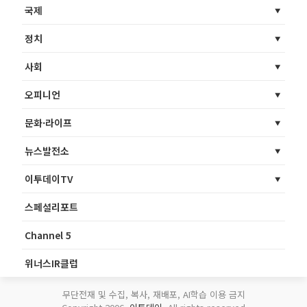
국제
정치
사회
오피니언
문화·라이프
뉴스발전소
이투데이TV
스페셜리포트
Channel 5
위너스IR클럽
무단전재 및 수집, 복사, 재배포, AI학습 이용 금지