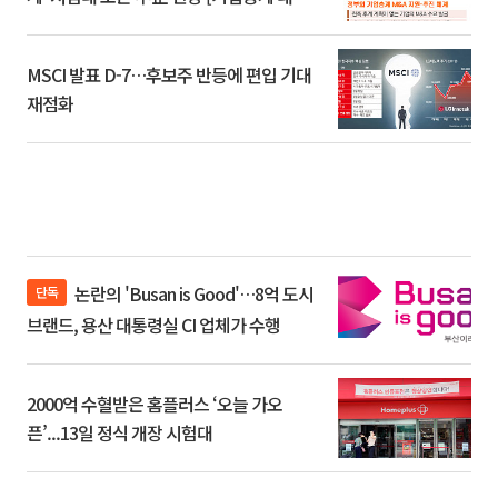
환]
MSCI 발표 D-7…후보주 반등에 편입 기대
재점화
논란의 'Busan is Good'…8억 도시
단독
브랜드, 용산 대통령실 CI 업체가 수행
2000억 수혈받은 홈플러스 ‘오늘 가오
픈’...13일 정식 개장 시험대