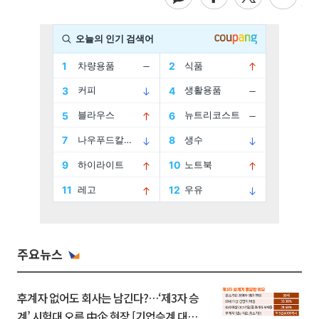
주요뉴스
후계자 없어도 회사는 남긴다?…‘제3자 승
계’ 시험대 오른 中企 현장 [기업승계 대전