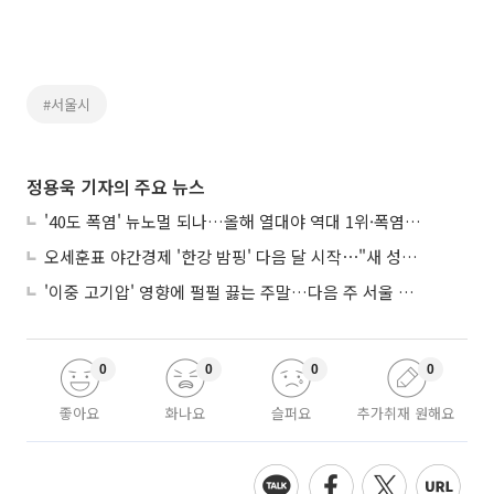
#서울시
정용욱 기자의 주요 뉴스
'40도 폭염' 뉴노멀 되나…올해 열대야 역대 1위·폭염일수 평년 3배 넘어
오세훈표 야간경제 '한강 밤핑' 다음 달 시작⋯"새 성장동력 만들 것"
'이중 고기압' 영향에 펄펄 끓는 주말…다음 주 서울 포함 서쪽이 더 덥다
0
0
0
0
좋아요
화나요
슬퍼요
추가취재 원해요