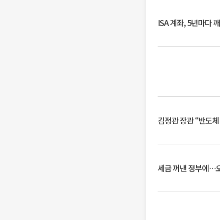
ISA 계좌, 5년마다
김정관 장관 “반도체
세금 꺼낸 정부에…오