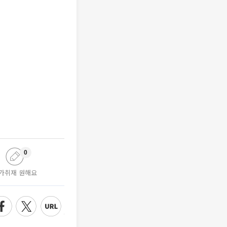
0
가취재 원해요