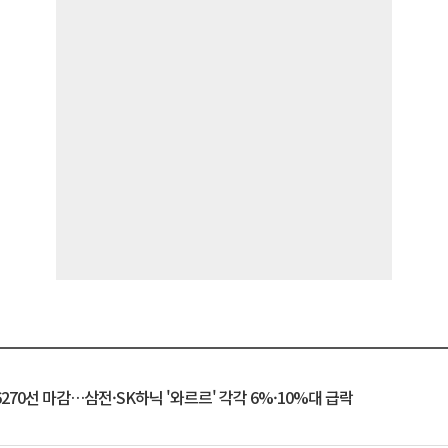
6270선 마감…삼전·SK하닉 '와르르' 각각 6%·10%대 급락