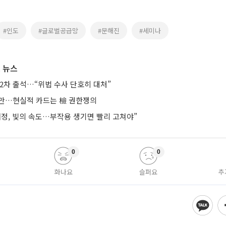
#인도
#글로벌공급망
#문해진
#세미나
 뉴스
2차 출석…“위법 수사 단호히 대처”
지만…현실적 카드는 檢 권한쟁의
개정, 빛의 속도…부작용 생기면 빨리 고쳐야”
0
0
화나요
슬퍼요
추