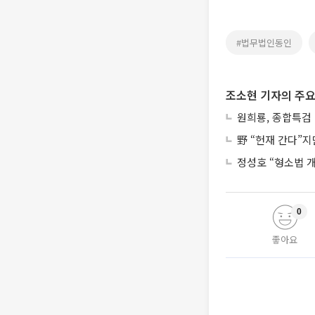
#법무법인동인
조소현 기자의 주요
원희룡, 종합특검 
野 “헌재 간다”
정성호 “형소법 
0
좋아요