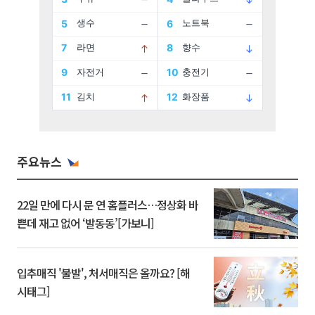
주요뉴스
22일 만에 다시 문 연 홈플러스…정상화 바
쁜데 재고 없어 ‘발동동’[가보니]
입추매직 '불발', 처서매직은 올까요? [해
시태그]