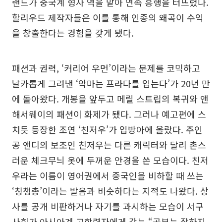
랜드가 중국계 형사 역을 맡아 연속 흥행을 터뜨렸다.
할리우드 제작자들은 이를 통해 인종의 왜곡이 수익
을 창출한다는 경험을 갖게 됐다.
패션과 권력, ‘커리어 우먼’이라는 문제를 코믹하고
날카롭게 그려낸 ‘악마는 프라다를 입는다’가 20년 만
에 돌아왔다. 개봉을 앞두고 메릴 스트립의 복귀와 앤
해서웨이의 패션이 화제가 됐다. 그러나 예고편에 스
치듯 등장한 조연 ‘친저우’가 입방아에 올랐다. 주인
공 앤디의 보조인 친저우는 다른 캐릭터와 달리 촌스
러운 체크무늬 옷에 두꺼운 안경을 쓴 모습이다. 친저
우라는 이름이 영어권에서 중국인을 비하할 때 쓰는
‘칭챙총’이라는 발음과 비슷하다는 지적도 나왔다. 상
사를 공개 비판하거나 자기를 과시하는 모습이 서구
사회가 아시아계 고학력자에게 갖는 “공부는 잘하지