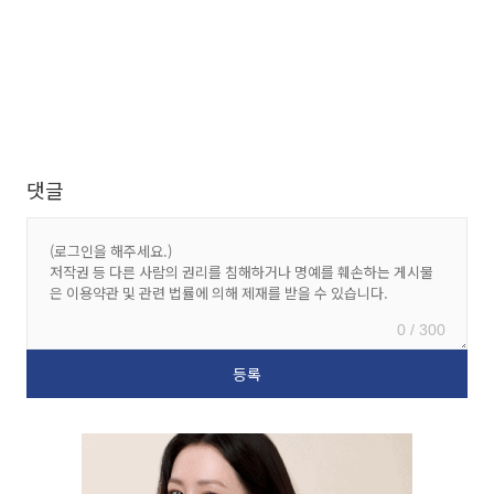
댓글
0 / 300