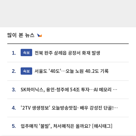
많이 본 뉴스
전북 완주 삼례읍 공장서 화재 발생
속보
1.
서울도 '40도'…오늘 노원 40.2도 기록
속보
2.
SK하이닉스, 용인·청주에 54조 투자…AI 메모리 생산기지 키운다
3.
'2TV 생생정보' 오늘방송맛집- 배우 강성진 단골! 쌀국수ㆍ푸팟퐁 커리 맛집 '블○○○'
4.
입추매직 '불발', 처서매직은 올까요? [해시태그]
5.