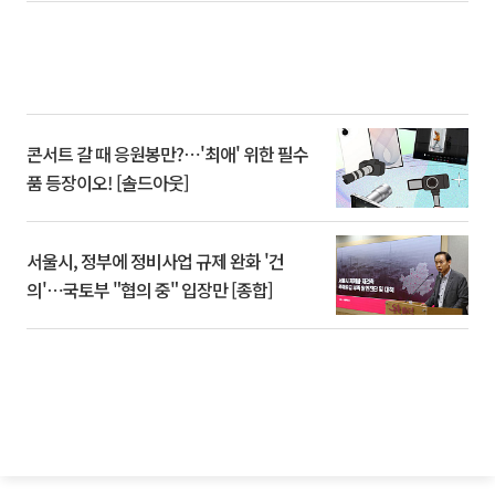
콘서트 갈 때 응원봉만?⋯'최애' 위한 필수
품 등장이오! [솔드아웃]
서울시, 정부에 정비사업 규제 완화 '건
의'⋯국토부 "협의 중" 입장만 [종합]