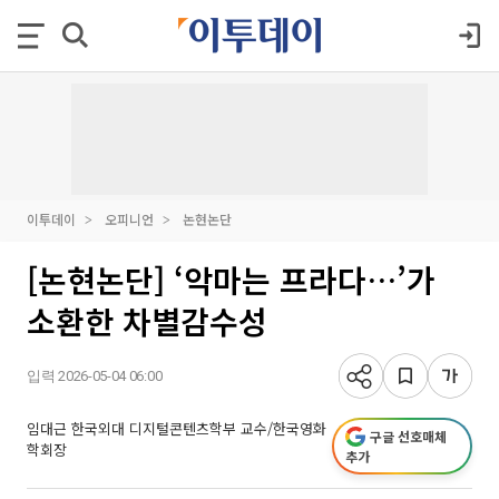
이투데이
오피니언
논현논단
[논현논단] ‘악마는 프라다…’가
소환한 차별감수성
입력 2026-05-04 06:00
임대근 한국외대 디지털콘텐츠학부 교수/한국영화
구글 선호매체
학회장
추가