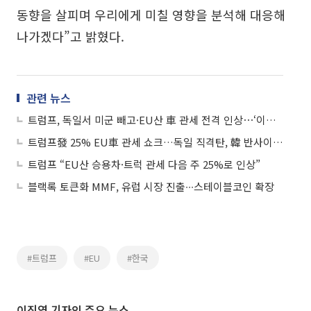
동향을 살피며 우리에게 미칠 영향을 분석해 대응해
나가겠다”고 밝혔다.
관련 뉴스
트럼프, 독일서 미군 빼고·EU산 車 관세 전격 인상⋯‘이란전 비협조’ 보복
트럼프發 25% EU車 관세 쇼크…독일 직격탄, 韓 반사이익·리스크 공존
트럼프 “EU산 승용차·트럭 관세 다음 주 25%로 인상”
블랙록 토큰화 MMF, 유럽 시장 진출∙∙∙스테이블코인 확장
#트럼프
#EU
#한국
이진영 기자의 주요 뉴스