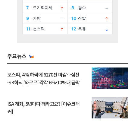
주요뉴스
코스피, 4% 하락에 6270선 마감…삼전
·SK하닉 '와르르' 각각 6%·10%대 급락
ISA 계좌, 5년마다 깨라고요? [이슈크래
커]