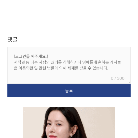
댓글
0 / 300