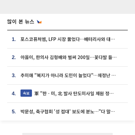
많이 본 뉴스
포스코퓨처엠, LFP 시장 뚫었다…배터리사와 대규모 장기 공급 합의
1.
아옳이, 한의사 김형배와 벌써 200일⋯꽃다발 들고 "프러포즈 아냐"
2.
추미애 "복지가 아니라 도민이 늘었다"…재정난 책임론 정면돌파
3.
軍 "한ㆍ미, 北 발사 탄도미사일 제원 정밀분석 중"
속보
4.
박문성, 축구협회 '성 접대' 보도에 분노…"다 말아먹으려고 작정했나"
5.