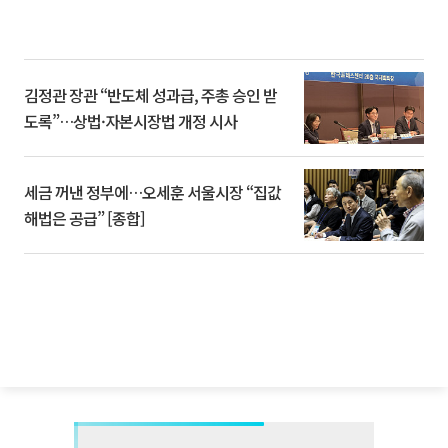
김정관 장관 “반도체 성과급, 주총 승인 받
도록”…상법·자본시장법 개정 시사
세금 꺼낸 정부에…오세훈 서울시장 “집값
해법은 공급” [종합]