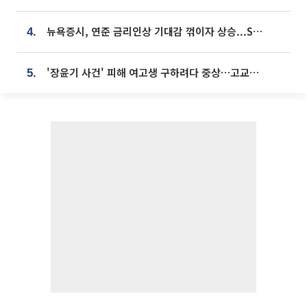
뉴욕증시, 연준 금리인상 기대감 꺾이자 상승...S&P500 사상 최고치 [종합]
4.
'장윤기 사건' 피해 여고생 구하려다 중상…고교생 의상자 지정
5.