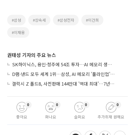
#삼성
#상속세
#삼성전자
#이건희
#이재용
권태성 기자의 주요 뉴스
SK하이닉스, 용인·청주에 54조 투자…AI 메모리 생산기지 키운다
D램·낸드 모두 세계 1위…삼성, AI 메모리 '풀라인업'으로 승부
갤럭시 Z 폴드8, 사전판매 144만대 '역대 최대'…7년만에 갤노트10 기록 넘어
0
0
0
0
좋아요
화나요
슬퍼요
추가취재 원해요