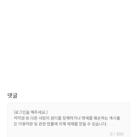
댓글
0 / 300