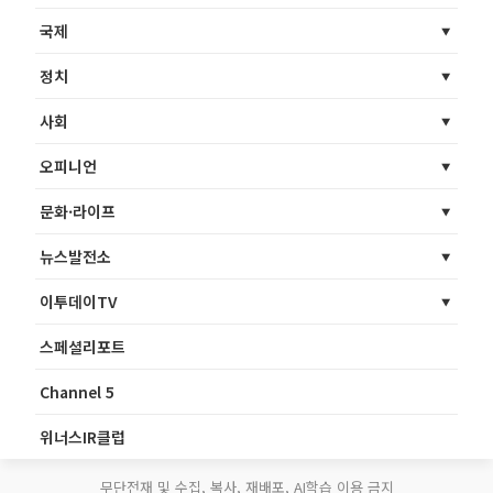
국제
정치
사회
오피니언
문화·라이프
뉴스발전소
이투데이TV
스페셜리포트
Channel 5
위너스IR클럽
무단전재 및 수집, 복사, 재배포, AI학습 이용 금지