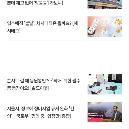
쁜데 재고 없어 ‘발동동’[가보니]
입추매직 '불발', 처서매직은 올까요? [해
시태그]
콘서트 갈 때 응원봉만?⋯'최애' 위한 필수
품 등장이오! [솔드아웃]
서울시, 정부에 정비사업 규제 완화 '건
의'⋯국토부 "협의 중" 입장만 [종합]