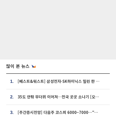
많이 본 뉴스
[베스트&워스트] 삼성전자·SK하이닉스 밀린 한 주…상상인증권은 85% 급등
1.
35도 안팎 무더위 이어져…전국 곳곳 소나기 [오늘 날씨]
2.
[주간증시전망] 다음주 코스피 6000~7000⋯“外人 수급은 정책이 변수”
3.