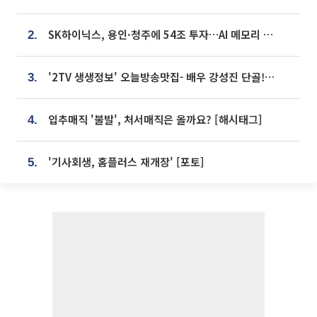
SK하이닉스, 용인·청주에 54조 투자…AI 메모리 생산기지 키운다
2.
'2TV 생생정보' 오늘방송맛집- 배우 강성진 단골! 쌀국수ㆍ푸팟퐁 커리 맛집 '블○○○'
3.
입추매직 '불발', 처서매직은 올까요? [해시태그]
4.
'기사회생, 홈플러스 재개장' [포토]
5.