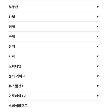
부동산
산업
경제
국제
정치
사회
오피니언
문화·라이프
뉴스발전소
이투데이TV
스페셜리포트