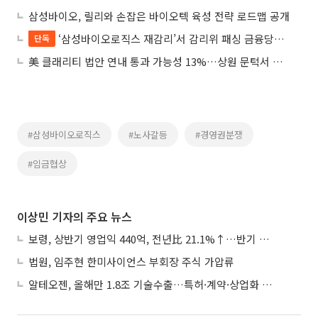
삼성바이오, 릴리와 손잡은 바이오텍 육성 전략 로드맵 공개
‘삼성바이오로직스 재감리’서 감리위 패싱 금융당국⋯“정당성 없다” 퇴짜
단독
美 클래리티 법안 연내 통과 가능성 13%…상원 문턱서 제동
#삼성바이오로직스
#노사갈등
#경영권분쟁
#임금협상
이상민 기자의 주요 뉴스
보령, 상반기 영업익 440억, 전년比 21.1%↑…반기 역대 최대
법원, 임주현 한미사이언스 부회장 주식 가압류
알테오젠, 올해만 1.8조 기술수출…특허·계약·상업화 ‘삼박자’