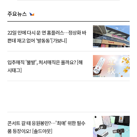
주요뉴스
22일 만에 다시 문 연 홈플러스…정상화 바
쁜데 재고 없어 ‘발동동’[가보니]
입추매직 '불발', 처서매직은 올까요? [해
시태그]
콘서트 갈 때 응원봉만?⋯'최애' 위한 필수
품 등장이오! [솔드아웃]