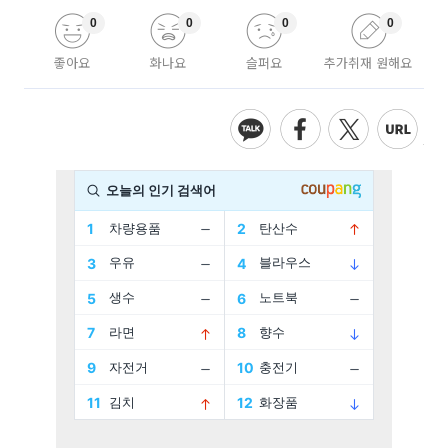
0
0
0
0
좋아요
화나요
슬퍼요
추가취재 원해요