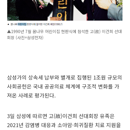
▲1990년 7월 꿈나무 어린이집 현판식에 참석한 고(故) 이건희 선대
회장 (사진=삼성전자)
삼성가의 상속세 납부와 별개로 집행된 1조원 규모의
사회공헌은 국내 공공의료 체계에 구조적 변화를 가
져온 사례로 평가된다.
3일 삼성에 따르면 고(故)이건희 선대회장 유족은
2021년 감염병 대응과 소아암·희귀질환 치료 지원을