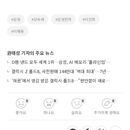
#삼성
#상속세
#삼성전자
#이건희
#이재용
권태성 기자의 주요 뉴스
D램·낸드 모두 세계 1위…삼성, AI 메모리 '풀라인업'으로 승부
갤럭시 Z 폴드8, 사전판매 144만대 '역대 최대'…7년만에 갤노트10 기록 넘어
'여권'에서 영감 받은 갤럭시 폴드8…"편안함이 새로운 디자인 경쟁력"
0
0
0
0
좋아요
화나요
슬퍼요
추가취재 원해요