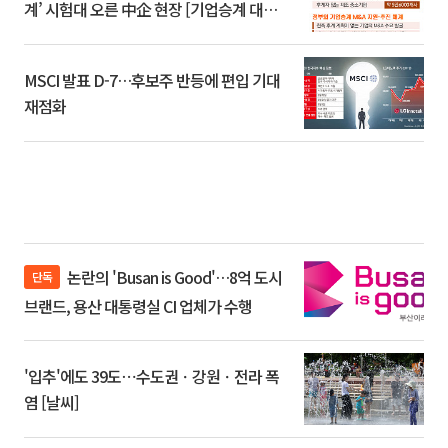
계’ 시험대 오른 中企 현장 [기업승계 대전
환]
MSCI 발표 D-7…후보주 반등에 편입 기대
재점화
논란의 'Busan is Good'…8억 도시
단독
브랜드, 용산 대통령실 CI 업체가 수행
'입추'에도 39도⋯수도권ㆍ강원ㆍ전라 폭
염 [날씨]