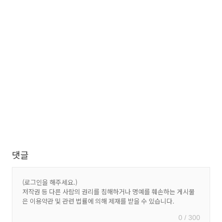
댓글
0 / 300