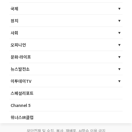
국제
정치
사회
오피니언
문화·라이프
뉴스발전소
이투데이TV
스페셜리포트
Channel 5
위너스IR클럽
무단전재 및 수집, 복사, 재배포, AI학습 이용 금지