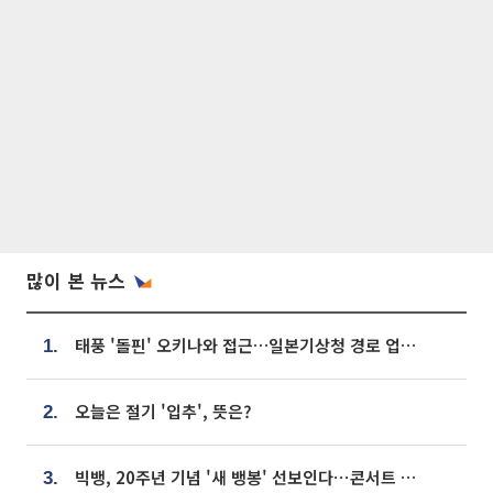
많이 본 뉴스
태풍 '돌핀' 오키나와 접근…일본기상청 경로 업데이트
1.
오늘은 절기 '입추', 뜻은?
2.
빅뱅, 20주년 기념 '새 뱅봉' 선보인다⋯콘서트 앞두고 팝업 개최
3.