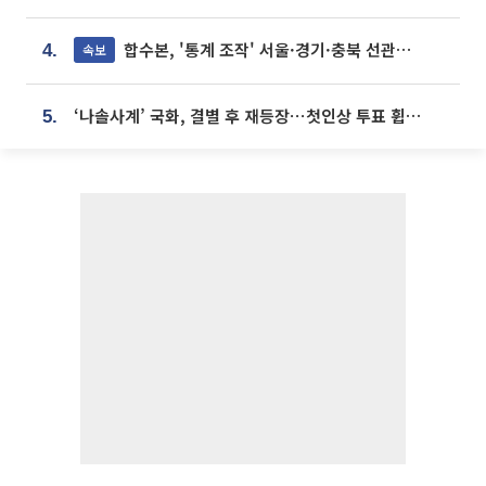
합수본, '통계 조작' 서울·경기·충북 선관위 등 추가 압수수색
속보
4.
‘나솔사계’ 국화, 결별 후 재등장⋯첫인상 투표 휩쓸고 ‘인기녀’ 등극
5.