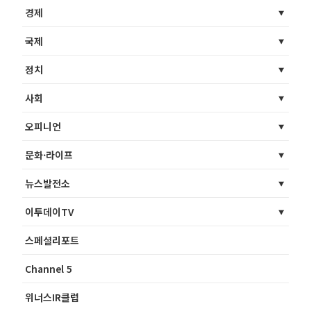
경제
국제
정치
사회
오피니언
문화·라이프
뉴스발전소
이투데이TV
스페셜리포트
Channel 5
위너스IR클럽