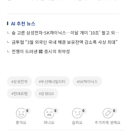
AI 추천 뉴스
숨 고른 삼성전자·SK하이닉스…이달 개미 ‘10조’ 팔고 외국인 ‘3조’ 샀다
금투협 “3월 외국인 국내 채권 보유잔액 감소폭 사상 최대”
전쟁이 드러낸 韓 증시의 취약성
#삼성전자
#두산에너빌리티
#SK하이닉스
#현대로템
#삼성SDI
0
0
0
0
좋아요
화나요
슬퍼요
추가취재 원해요