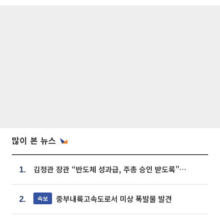
많이 본 뉴스
김정관 장관 “반도체 성과급, 주총 승인 받도록”…상법·자본시장법 개정 시사
1.
중부내륙고속도로서 미상 폭발물 발견
속보
2.