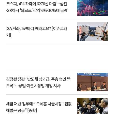
코스피, 4% 하락에 6270선 마감…삼전
·SK하닉 '와르르' 각각 6%·10%대 급락
ISA 계좌, 5년마다 깨라고요? [이슈크래
커]
김정관 장관 “반도체 성과급, 주총 승인 받
도록”…상법·자본시장법 개정 시사
세금 꺼낸 정부에…오세훈 서울시장 “집값
해법은 공급” [종합]