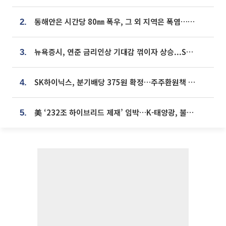
동해안은 시간당 80㎜ 폭우, 그 외 지역은 폭염…‘극과 극 날씨’
2.
뉴욕증시, 연준 금리인상 기대감 꺾이자 상승...S&P500 사상 최고치 [종합]
3.
SK하이닉스, 분기배당 375원 확정…주주환원책 9월로 앞당겨 발표
4.
美 ‘232조 하이브리드 제재’ 임박…K-태양광, 불확실성 털고 날개 다나
5.