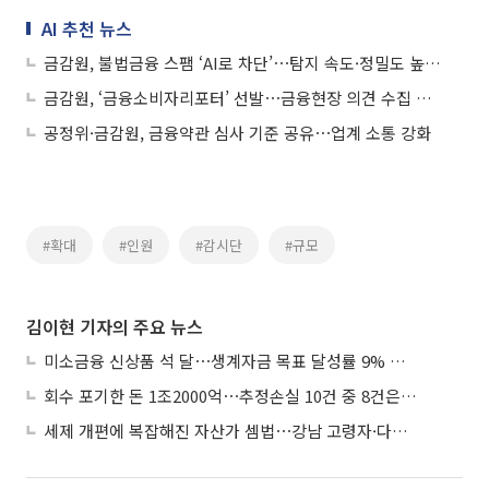
AI 추천 뉴스
금감원, 불법금융 스팸 ‘AI로 차단’⋯탐지 속도·정밀도 높인다
금감원, ‘금융소비자리포터’ 선발⋯금융현장 의견 수집 강화
공정위·금감원, 금융약관 심사 기준 공유⋯업계 소통 강화
#확대
#인원
#감시단
#규모
김이현 기자의 주요 뉴스
미소금융 신상품 석 달⋯생계자금 목표 달성률 9% 그쳐
회수 포기한 돈 1조2000억⋯추정손실 10건 중 8건은 기업대출
세제 개편에 복잡해진 자산가 셈법⋯강남 고령자·다주택자 ‘자산재편 고심’