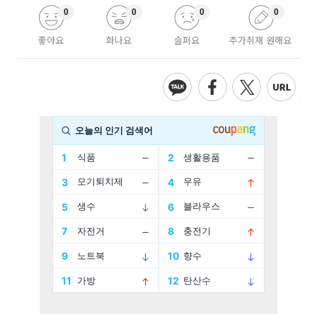
0
0
0
0
좋아요
화나요
슬퍼요
추가취재 원해요