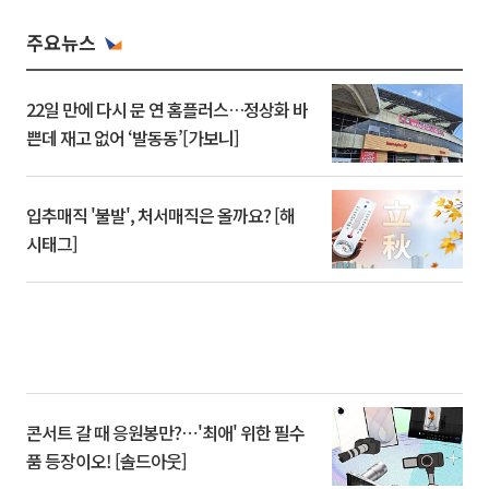
주요뉴스
22일 만에 다시 문 연 홈플러스…정상화 바
쁜데 재고 없어 ‘발동동’[가보니]
입추매직 '불발', 처서매직은 올까요? [해
시태그]
콘서트 갈 때 응원봉만?⋯'최애' 위한 필수
품 등장이오! [솔드아웃]