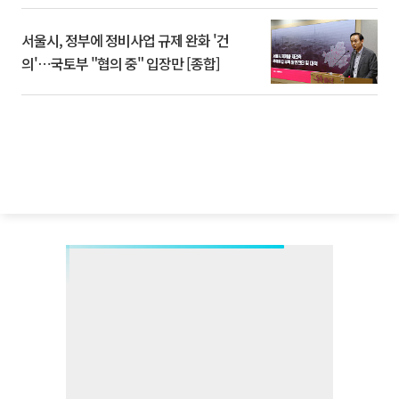
서울시, 정부에 정비사업 규제 완화 '건
의'⋯국토부 "협의 중" 입장만 [종합]