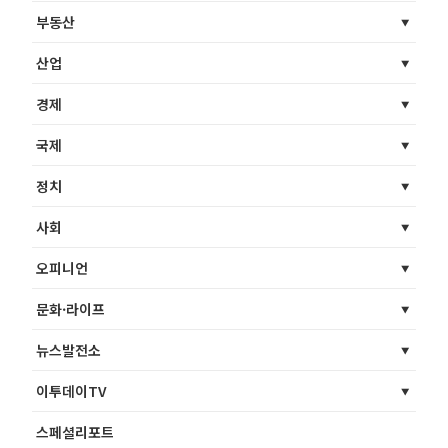
부동산
산업
경제
국제
정치
사회
오피니언
문화·라이프
뉴스발전소
이투데이TV
스페셜리포트