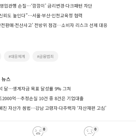
 영업관행 손질⋯‘깜깜이’ 금리변경·다크패턴 차단
점 신뢰도 높인다”⋯서울·부산·인천교육청 협력
불완전판매·전산사고’ 전방위 점검…소비자 리스크 선제 대응
#대응체계
#금융범죄
 뉴스
석 달⋯생계자금 목표 달성률 9% 그쳐
조2000억⋯추정손실 10건 중 8건은 기업대출
해진 자산가 셈법⋯강남 고령자·다주택자 ‘자산재편 고심’
0
0