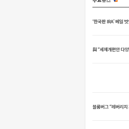
‘한국판 IRA’ 베
與 “세제개편안 다양
블룸버그 “레버리지 