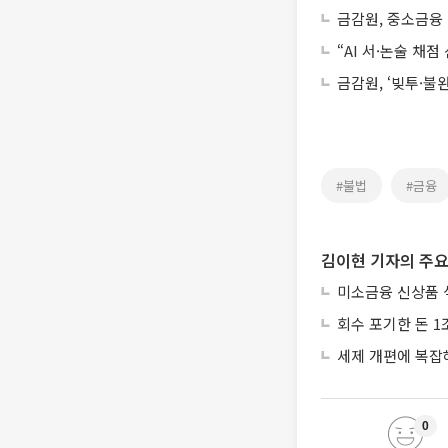
금감원, 중소금융
“AI 서·논술 채
금감원, ‘빚투·
#불법
#금융
김이현 기자의 주요
미소금융 신상품 
회수 포기한 돈 1
세제 개편에 복잡
0