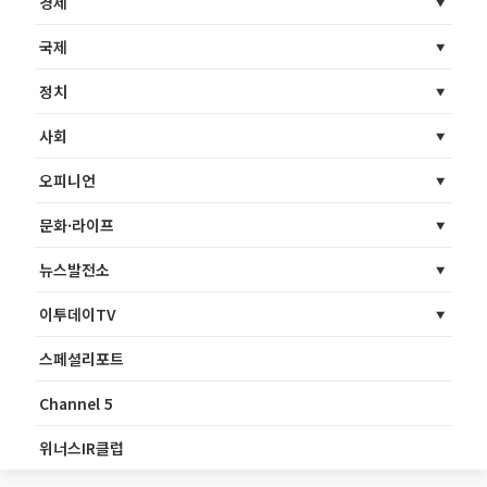
경제
국제
정치
사회
오피니언
문화·라이프
뉴스발전소
이투데이TV
스페셜리포트
Channel 5
위너스IR클럽