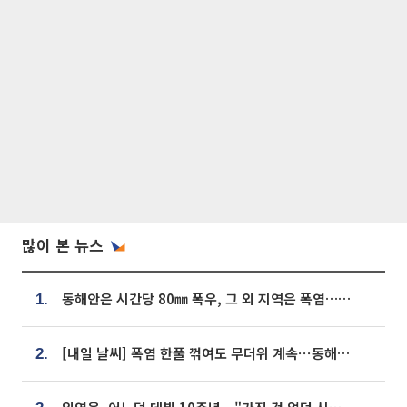
많이 본 뉴스
동해안은 시간당 80㎜ 폭우, 그 외 지역은 폭염…‘극과 극 날씨’
1.
[내일 날씨] 폭염 한풀 꺾여도 무더위 계속⋯동해안 이틀 연속 비
2.