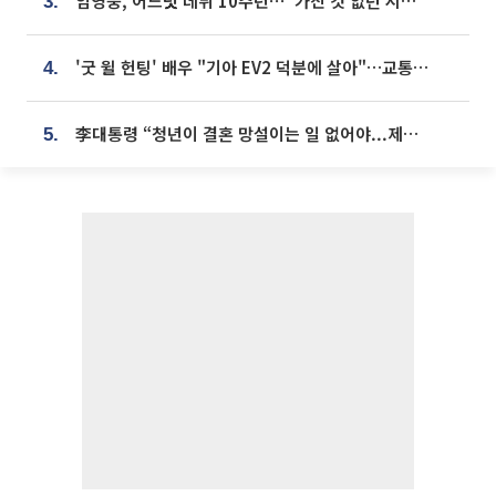
임영웅, 어느덧 데뷔 10주년⋯"가진 것 없던 시절, 내 앞엔 20명의 팬뿐"
3.
'굿 윌 헌팅' 배우 "기아 EV2 덕분에 살아"…교통사고 후 안전성 극찬
4.
李대통령 “청년이 결혼 망설이는 일 없어야...제도상 불이익 조사”
5.