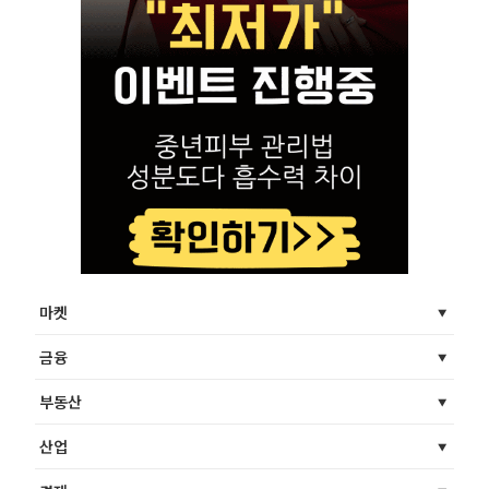
마켓
금융
부동산
산업