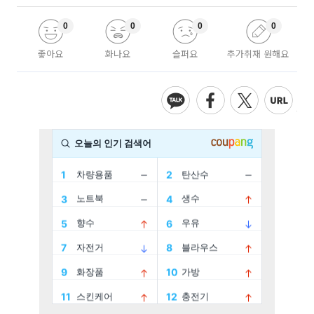
0
0
0
0
좋아요
화나요
슬퍼요
추가취재 원해요