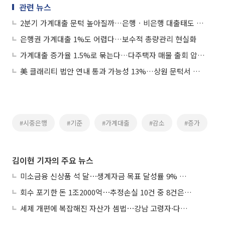
관련 뉴스
2분기 가계대출 문턱 높아질까…은행ㆍ비은행 대출태도 '강화' 예고
은행권 가계대출 1%도 어렵다…보수적 총량관리 현실화
가계대출 증가율 1.5%로 묶는다…다주택자 매물 출회 압박 커지나
美 클래리티 법안 연내 통과 가능성 13%…상원 문턱서 제동
#시중은행
#기준
#가계대출
#감소
#증가
김이현 기자의 주요 뉴스
미소금융 신상품 석 달⋯생계자금 목표 달성률 9% 그쳐
회수 포기한 돈 1조2000억⋯추정손실 10건 중 8건은 기업대출
세제 개편에 복잡해진 자산가 셈법⋯강남 고령자·다주택자 ‘자산재편 고심’