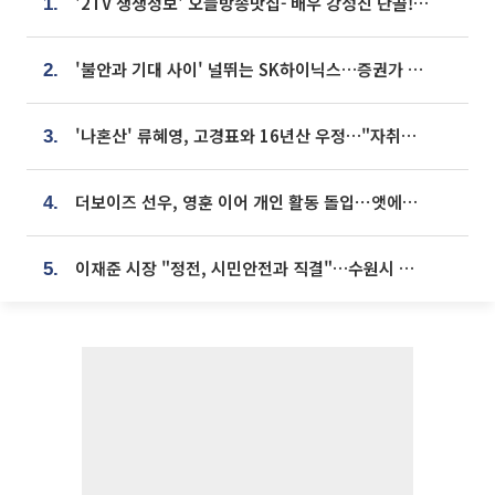
'2TV 생생정보' 오늘방송맛집- 배우 강성진 단골! 쌀국수ㆍ푸팟퐁 커리 맛집 '블○○○'
1.
'불안과 기대 사이' 널뛰는 SK하이닉스…증권가 "HBM4·LTA 기반 펀터멘털 견고"
2.
'나혼산' 류혜영, 고경표와 16년산 우정…"자취방서 부모님과 마주쳐"
3.
더보이즈 선우, 영훈 이어 개인 활동 돌입⋯앳에어리어와 전속계약
4.
이재준 시장 "정전, 시민안전과 직결"…수원시 비상대응체계 가동
5.