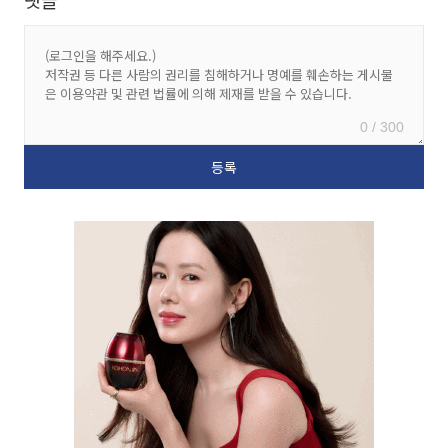
댓글
0 / 300