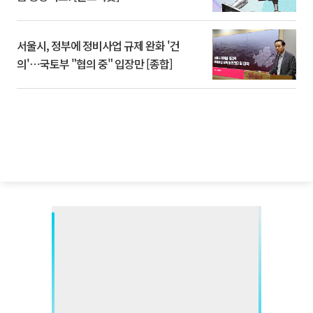
서울시, 정부에 정비사업 규제 완화 '건
의'⋯국토부 "협의 중" 입장만 [종합]