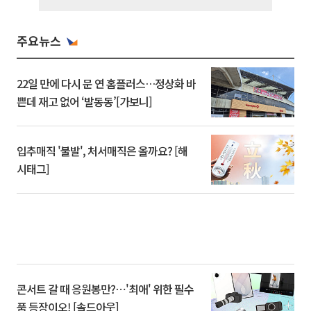
주요뉴스
22일 만에 다시 문 연 홈플러스…정상화 바
쁜데 재고 없어 ‘발동동’[가보니]
입추매직 '불발', 처서매직은 올까요? [해
시태그]
콘서트 갈 때 응원봉만?⋯'최애' 위한 필수
품 등장이오! [솔드아웃]