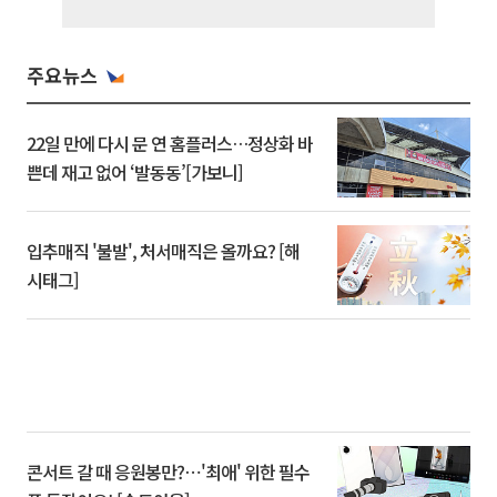
주요뉴스
22일 만에 다시 문 연 홈플러스…정상화 바
쁜데 재고 없어 ‘발동동’[가보니]
입추매직 '불발', 처서매직은 올까요? [해
시태그]
콘서트 갈 때 응원봉만?⋯'최애' 위한 필수