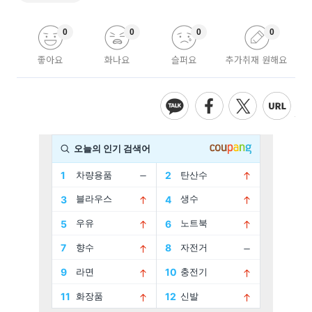
0
0
0
0
좋아요
화나요
슬퍼요
추가취재 원해요