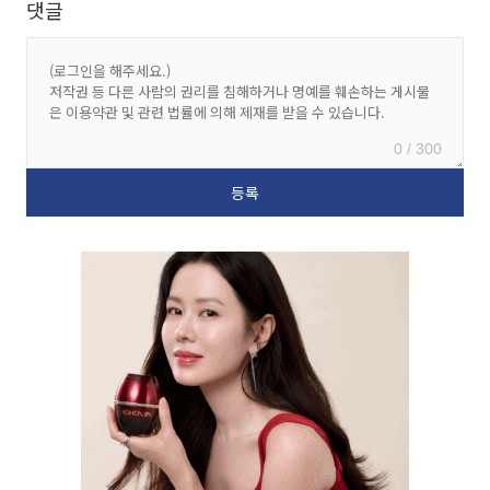
댓글
0 / 300