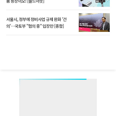
품 등장이오! [솔드아웃]
서울시, 정부에 정비사업 규제 완화 '건
의'⋯국토부 "협의 중" 입장만 [종합]