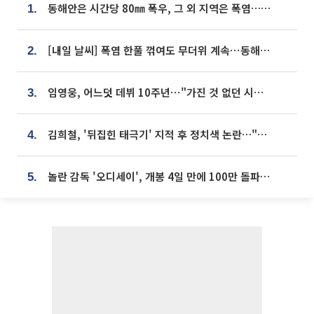
동해안은 시간당 80㎜ 폭우, 그 외 지역은 폭염…‘극과 극 날씨’
1.
[내일 날씨] 폭염 한풀 꺾여도 무더위 계속⋯동해안 이틀 연속 비
2.
임영웅, 어느덧 데뷔 10주년⋯"가진 것 없던 시절, 내 앞엔 20명의 팬뿐"
3.
김희철, '뒤집힌 태극기' 지적 후 정치색 논란…"좌우 떠나 우리나라 국기"
4.
놀란 감독 '오디세이', 개봉 4일 만에 100만 돌파⋯'왕사남' 보다 빠르다
5.