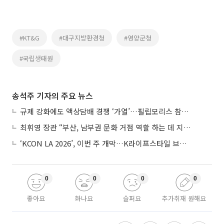
#KT&G
#대구지방환경청
#영양군청
#국립생태원
송석주 기자의 주요 뉴스
규제 강화에도 액상담배 경쟁 ‘가열’…필립모리스 참전, BAT와 격돌
최휘영 장관 “부산, 남부권 문화 거점 역할 하는 데 지원 아끼지 않을 것”
‘KCON LA 2026’, 이번 주 개막…K라이프스타일 브랜드 한 곳서 만끽
0
0
0
0
좋아요
화나요
슬퍼요
추가취재 원해요