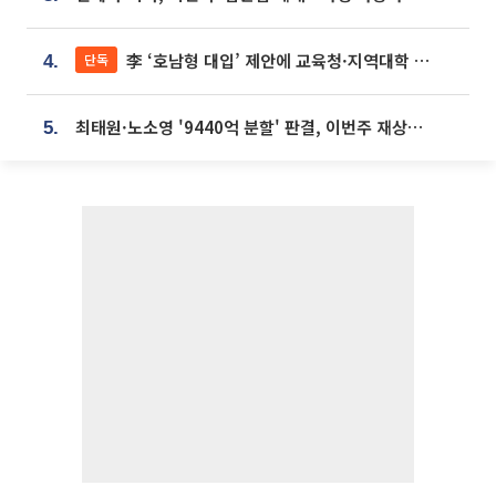
李 ‘호남형 대입’ 제안에 교육청·지역대학 서·논술형 입시 연계 '착수'
단독
4.
최태원·노소영 '9440억 분할' 판결, 이번주 재상고 여부 주목
5.