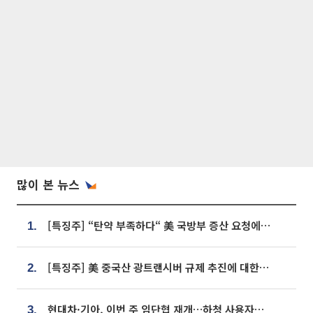
많이 본 뉴스
[특징주] “탄약 부족하다“ 美 국방부 증산 요청에⋯국내 방산주 급등세
1.
[특징주] 美 중국산 광트랜시버 규제 추진에 대한광통신 등 광통신株 강세
2.
현대차·기아, 이번 주 임단협 재개…하청 사용자성 재심도 ‘변수’
3.