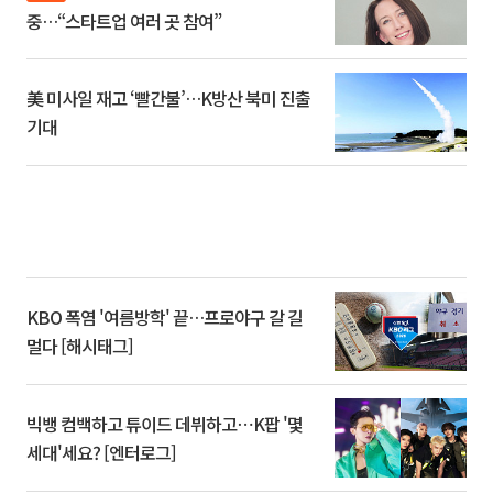
중…“스타트업 여러 곳 참여”
美 미사일 재고 ‘빨간불’…K방산 북미 진출
기대
KBO 폭염 '여름방학' 끝…프로야구 갈 길
멀다 [해시태그]
빅뱅 컴백하고 튜이드 데뷔하고⋯K팝 '몇
세대'세요? [엔터로그]