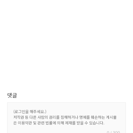
댓글
0 / 300