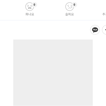
0
0
화나요
슬퍼요
추