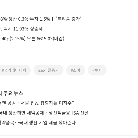
.8%·생산 0.3%·투자 1.5%↑ '트리플 증가'
등, 딕시 11.03% 상승세
40p(2.15%) 오른 6615.03(마감)
#국가데이터처
#트리플증가
#소비
#투자
 주요 뉴스
 틀엔 공감⋯서울 집값 잡힐지는 미지수”
국내 생산하면 세액공제…생산적금융 ISA 신설
략품목⋯국내 생산 기업 세금 깎아준다