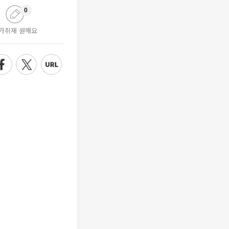
0
가취재 원해요