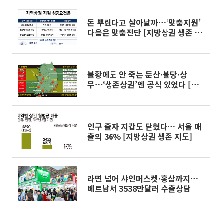
돈 뿌린다고 살아날까…‘맞춤지원’
다음은 맞춤진단 [지방상권 생존 지
도]
불황에도 안 죽는 둔산·불당·상
무⋯‘생존상권’엔 공식 있었다 [지
방상권 생존지도]
인구 줄자 지갑도 닫혔다… 서울 매
출의 36% [지방상권 생존 지도]
라면 넘어 샤인머스켓·홍삼까지…
베트남서 3538만달러 수출상담