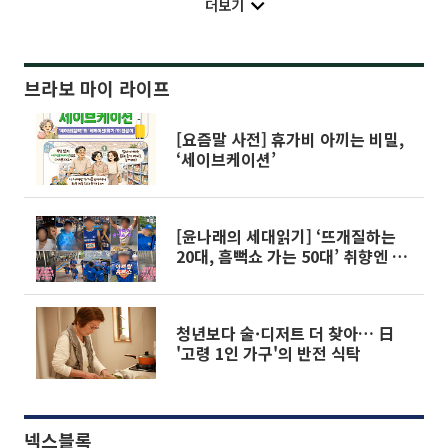
더보기
브라보 마이 라이프
[요즘말 사전] 휴가비 아끼는 비밀,
‘세이브케이션’
[윤나래의 세대읽기] ‘뜨개질하는
20대, 흠뻑쇼 가는 50대’ 취향엔 나
이가 없다
청년보다 술·디저트 더 찾아… 日
'고령 1인 가구'의 반전 식탁
넥스블록