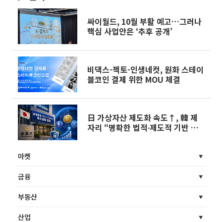
싸이월드, 10월 부활 예고…그러나
핵심 사업안은 ‘추후 공개’
비댁스-젝토-인생네컷, 원화 스테이
블코인 결제 위한 MOU 체결
日 가상자산 제도화 속도↑, 韓 제
자리 “명확한 법적∙제도적 기반 마
련 시급”
마켓
금융
부동산
산업