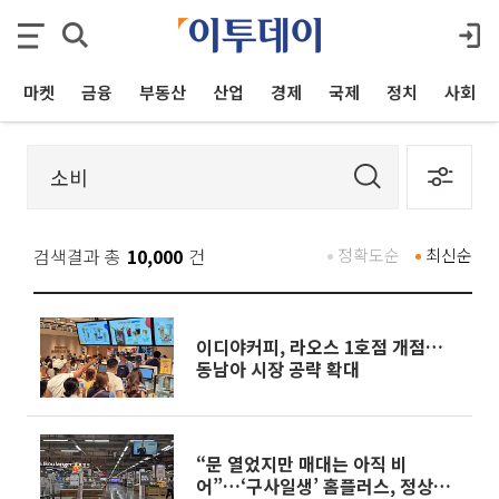
마켓
금융
부동산
산업
경제
국제
정치
사회
검색결과 총
10,000
건
정확도순
최신순
이디야커피, 라오스 1호점 개점…
동남아 시장 공략 확대
“문 열었지만 매대는 아직 비
어”…‘구사일생’ 홈플러스, 정상화