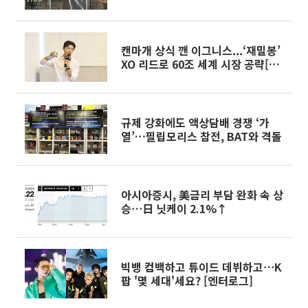
시험대[르포]
캔마개 상식 깬 이그니스...‘재밀봉’
XO 리드로 60조 세계 시장 공략[현
장]
규제 강화에도 액상담배 경쟁 ‘가
열’…필립모리스 참전, BAT와 격돌
아시아증시, 美금리 부담 완화 속 상
승⋯日 닛케이 2.1%↑
빅뱅 컴백하고 튜이드 데뷔하고⋯K
팝 '몇 세대'세요? [엔터로그]