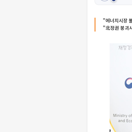
"에너지시장 
"北정권 붕괴시