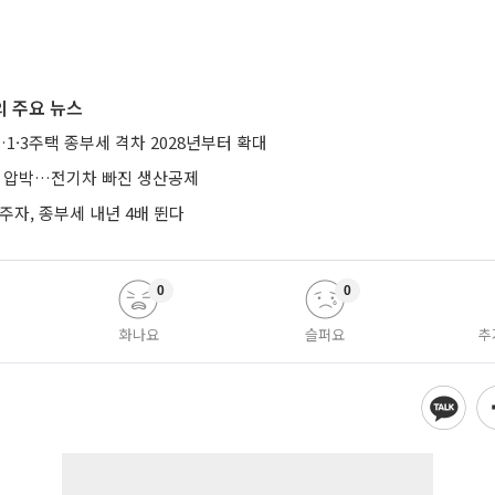
 주요 뉴스
·3주택 종부세 격차 2028년부터 확대
’ 압박…전기차 빠진 생산공제
거주자, 종부세 내년 4배 뛴다
0
0
화나요
슬퍼요
추