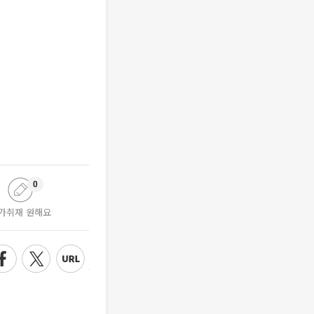
0
가취재 원해요