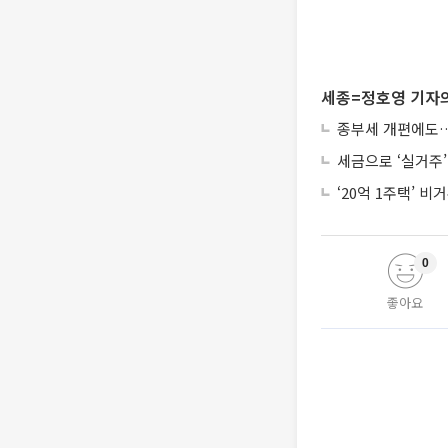
세종=정호영 기자의
종부세 개편에도…1
세금으로 ‘실거주
‘20억 1주택’ 비
0
좋아요