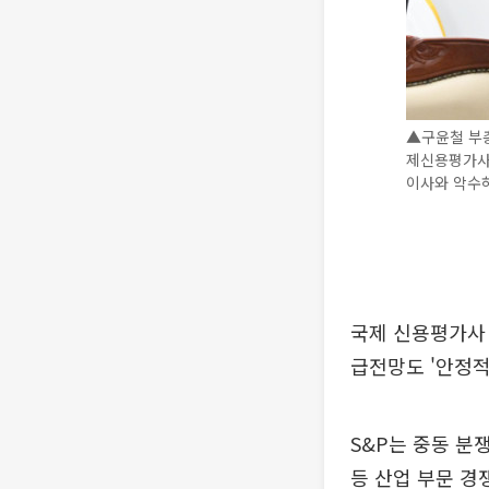
▲구윤철 부총
제신용평가사
이사와 악수하
국제 신용평가사 
급전망도 '안정적'
S&P는 중동 분
등 산업 부문 경