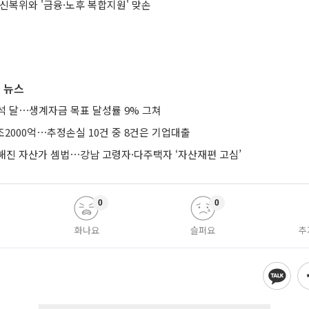
신복위와 '금융·노후 복합지원' 맞손
 뉴스
석 달⋯생계자금 목표 달성률 9% 그쳐
조2000억⋯추정손실 10건 중 8건은 기업대출
해진 자산가 셈법⋯강남 고령자·다주택자 ‘자산재편 고심’
0
0
화나요
슬퍼요
추