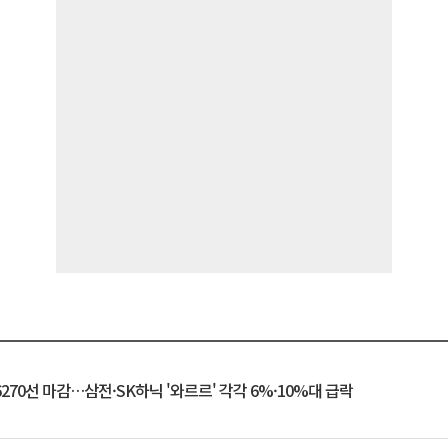
6270선 마감…삼전·SK하닉 '와르르' 각각 6%·10%대 급락