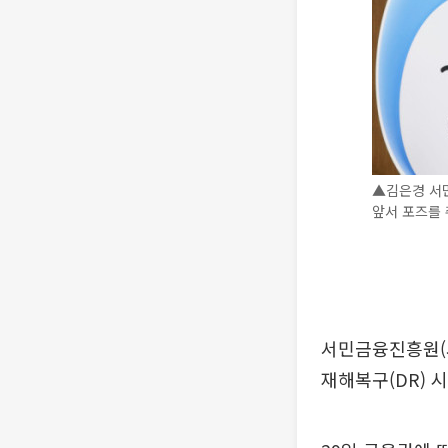
▲김은경 서
앞서 포즈를 
서민금융진흥원(
재해복구(DR) 