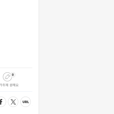
0
가취재 원해요