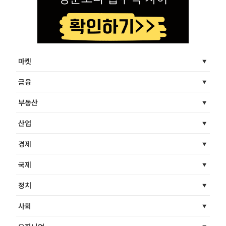
마켓
금융
부동산
산업
경제
국제
정치
사회