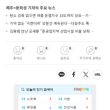
제주=윤희성 기자의 주요 뉴스
탄소 감축 없으면 여름 온열지수 33도까지 상승⋯기상청, 2100년 미래전망
기약 없는 '극한더위' 당분간 계속된다⋯다음주도 폭염·열대야 지속
김용범 만난 오세훈 "준공업지역 산업시설 비율 낮춰 공급 늘려야"
0
0
0
0
좋아요
화나요
슬퍼요
추가취재 원해요