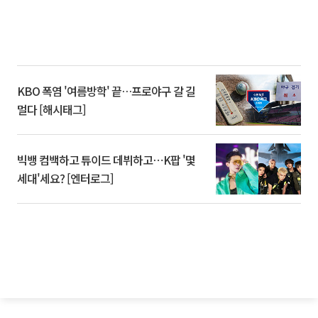
KBO 폭염 '여름방학' 끝…프로야구 갈 길
멀다 [해시태그]
빅뱅 컴백하고 튜이드 데뷔하고⋯K팝 '몇
세대'세요? [엔터로그]