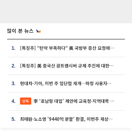
많이 본 뉴스
[특징주] “탄약 부족하다“ 美 국방부 증산 요청에⋯국내 방산주 급등세
1.
[특징주] 美 중국산 광트랜시버 규제 추진에 대한광통신 등 광통신株 강세
2.
현대차·기아, 이번 주 임단협 재개…하청 사용자성 재심도 ‘변수’
3.
李 ‘호남형 대입’ 제안에 교육청·지역대학 서·논술형 입시 연계 '착수'
단독
4.
최태원·노소영 '9440억 분할' 판결, 이번주 재상고 여부 주목
5.