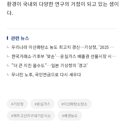
환경이 국내외 다양한 연구의 거점이 되고 있는 셈이
다.
관련 뉴스
우리나라 이산화탄소 농도 최고치 경신⋯기상청, ‘2025 지구대기감시보고서’ 발간
한국거래소·기후부 '맞손'…온실가스 배출권 선물시장 시스템 구축
"더 큰 지진 올수도"…일본 기상청의 '경고'
무너진 노후, 국민연금으로 다시 세우다
#기상청
#온실가스
#이산화탄소탄소
#제주고산지구대기감시소
#배경농도