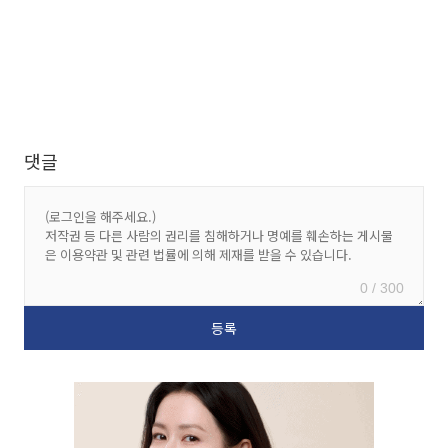
댓글
0 / 300