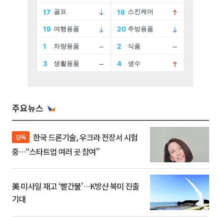
주요뉴스
한국 드론기술, 우크라 전장서 시험
단독
중…“스타트업 여러 곳 참여”
美 미사일 재고 ‘빨간불’…K방산 북미 진출
기대