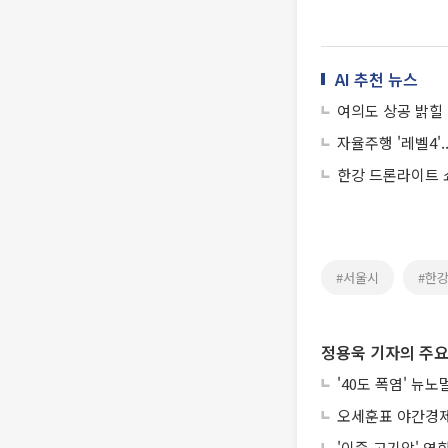
AI 추천 뉴스
여의도 상공 밝힐 
자율주행 '레벨4'.
한강 드론라이트 쇼
#서울시
#한
정용욱 기자의 주요
'40도 폭염' 뉴
오세훈표 야간경제 
'이중 고기압' 영