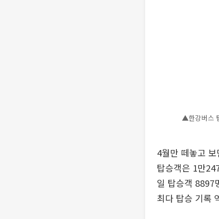
▲한강버스 탑
4월만 떼놓고 보
탑승객은 1만247
일 탑승객 8897
최다 탑승 기록 역