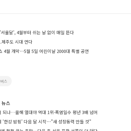
'서울달', 4월부터 쉬는 날 없이 매일 뜬다
..제주도 시대 연다
 4월 개막⋯5월 5일 어린이날 2000대 특별 공연
강버스
 뉴스
노멀 되나…올해 열대야 역대 1위·폭염일수 평년 3배 넘어
'한강 밤핑' 다음 달 시작⋯"새 성장동력 만들 것"
향에 펄펄 끓는 주말…다음 주 서울 포함 서쪽이 더 덥다