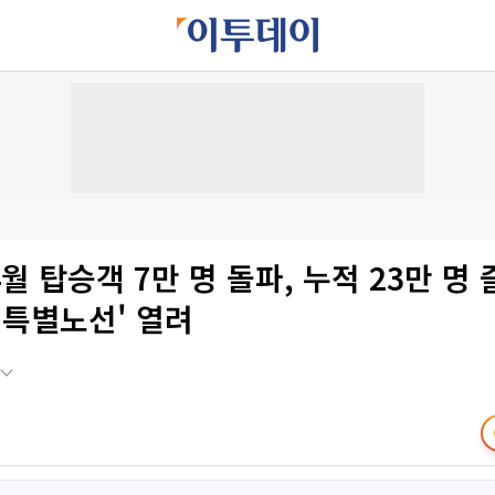
월 탑승객 7만 명 돌파, 누적 23만 명
 특별노선' 열려