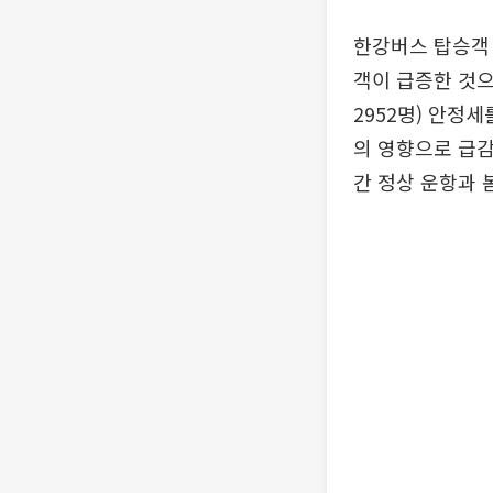
한강버스 탑승객 
객이 급증한 것으
2952명) 안정세
의 영향으로 급감
간 정상 운항과 