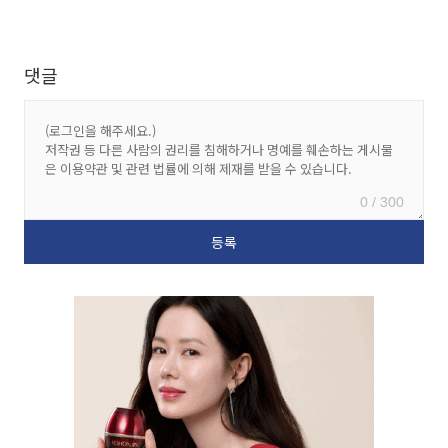
댓글
0 / 300