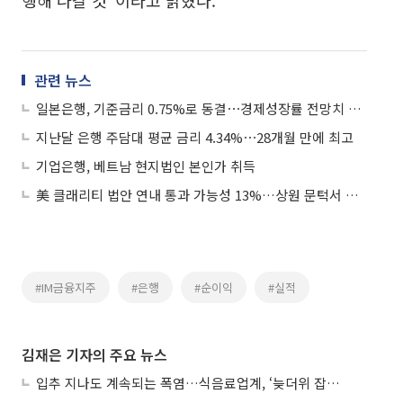
행해 나갈 것”이라고 밝혔다.
관련 뉴스
일본은행, 기준금리 0.75%로 동결⋯경제성장률 전망치 0.5%로 반토막
지난달 은행 주담대 평균 금리 4.34%⋯28개월 만에 최고
기업은행, 베트남 현지법인 본인가 취득
美 클래리티 법안 연내 통과 가능성 13%…상원 문턱서 제동
#IM금융지주
#은행
#순이익
#실적
김재은 기자의 주요 뉴스
입추 지나도 계속되는 폭염…식음료업계, ‘늦더위 잡기’ 전력 투구