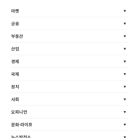
마켓
금융
부동산
산업
경제
국제
정치
사회
오피니언
문화·라이프
뉴스발전소