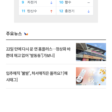
주요뉴스
22일 만에 다시 문 연 홈플러스…정상화 바
쁜데 재고 없어 ‘발동동’[가보니]
입추매직 '불발', 처서매직은 올까요? [해
시태그]