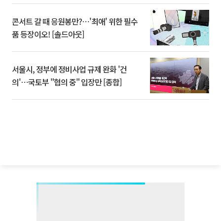
콘서트 갈 때 응원봉만?⋯'최애' 위한 필수
품 등장이오! [솔드아웃]
서울시, 정부에 정비사업 규제 완화 '건
의'⋯국토부 "협의 중" 입장만 [종합]