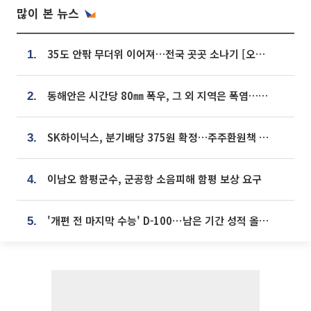
많이 본 뉴스
35도 안팎 무더위 이어져…전국 곳곳 소나기 [오늘 날씨]
1.
동해안은 시간당 80㎜ 폭우, 그 외 지역은 폭염…‘극과 극 날씨’
2.
SK하이닉스, 분기배당 375원 확정…주주환원책 9월로 앞당겨 발표
3.
이남오 함평군수, 군공항 소음피해 함평 보상 요구
4.
'개편 전 마지막 수능' D-100⋯남은 기간 성적 올릴 전략은
5.