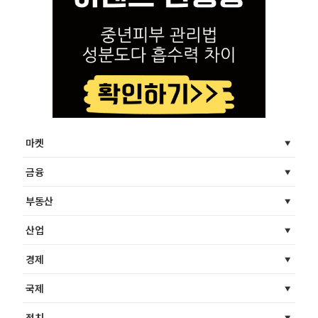
마켓
금융
부동산
산업
경제
국제
정치