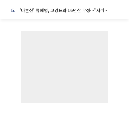
'나혼산' 류혜영, 고경표와 16년산 우정…"자취방서 부모님과 마주쳐"
5.