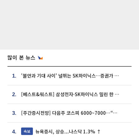
많이 본 뉴스
'불안과 기대 사이' 널뛰는 SK하이닉스…증권가 "HBM4·LTA 기반 펀터멘털 견고"
1.
[베스트&워스트] 삼성전자·SK하이닉스 밀린 한 주…상상인증권은 85% 급등
2.
[주간증시전망] 다음주 코스피 6000~7000⋯“外人 수급은 정책이 변수”
3.
뉴욕증시, 상승...나스닥 1.3% ↑
속보
4.