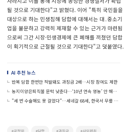
사라지고 이를 통해 시장에 공정한 경쟁질서가 확립
될 것으로 기대한다"고 밝혔다. 이어 "특히 국민들을
대상으로 하는 민생침해 담합에 대해서는 대․중소기
업을 불문하고 강력히 제재할 수 있는 근거가 마련됨
으로써 그간 시장·민생경제에 큰 폐해를 끼쳤던 담합
이 획기적으로 근절될 것으로 기대한다"고 덧붙였다.
AI 추천 뉴스
반복 담합 한번만 적발돼도 과징금 2배…시장 참여도 제한
농지이양은퇴직불 문턱 낮춘다…‘10년 연속 영농’ 안 해도 가입
"세 번 수술해도 못 걸었다"…세네갈 68세, 한국서 무릎 되찾다
#공정위
#담합
#과징금
#사익편취