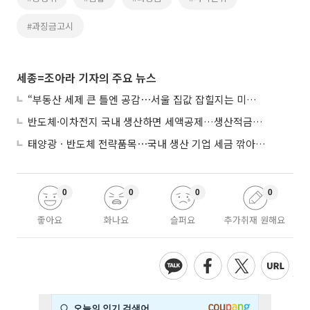
#과징금고시
세종=조아라 기자의 주요 뉴스
“부동산 세제 큰 틀엔 공감⋯서울 집값 잡힐지는 미지수”
반도체·이차전지 국내 생산하면 세액공제…생산적금융 ISA 신설
태양광ㆍ반도체 전략품목⋯국내 생산 기업 세금 깎아준다
0
0
0
0
좋아요
화나요
슬퍼요
추가취재 원해요