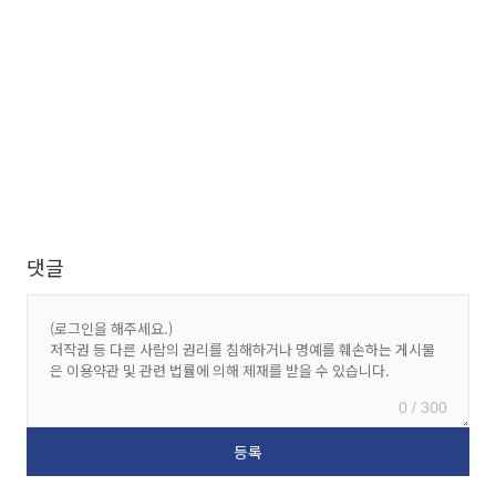
댓글
0 / 300