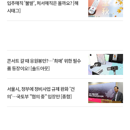
입추매직 '불발', 처서매직은 올까요? [해
시태그]
콘서트 갈 때 응원봉만?⋯'최애' 위한 필수
품 등장이오! [솔드아웃]
서울시, 정부에 정비사업 규제 완화 '건
의'⋯국토부 "협의 중" 입장만 [종합]