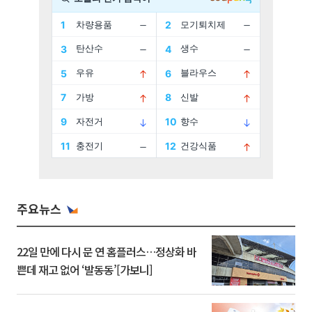
주요뉴스
22일 만에 다시 문 연 홈플러스…정상화 바
쁜데 재고 없어 ‘발동동’[가보니]