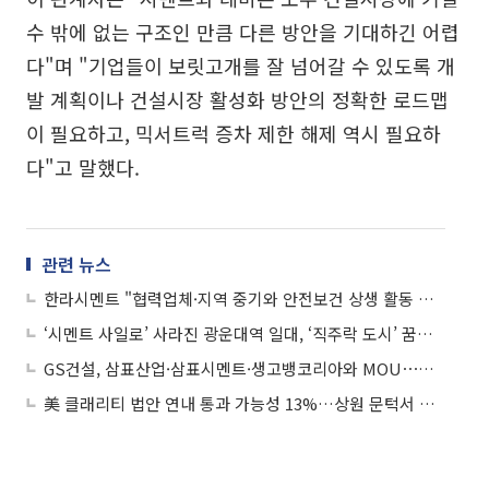
수 밖에 없는 구조인 만큼 다른 방안을 기대하긴 어렵
다"며 "기업들이 보릿고개를 잘 넘어갈 수 있도록 개
발 계획이나 건설시장 활성화 방안의 정확한 로드맵
이 필요하고, 믹서트럭 증차 제한 해제 역시 필요하
다"고 말했다.
관련 뉴스
한라시멘트 "협력업체·지역 중기와 안전보건 상생 활동 지속"
‘시멘트 사일로’ 사라진 광운대역 일대, ‘직주락 도시’ 꿈꾼다
GS건설, 삼표산업·삼표시멘트·생고뱅코리아와 MOU⋯초고층 시공 '압송·품질' 잡는다
美 클래리티 법안 연내 통과 가능성 13%…상원 문턱서 제동