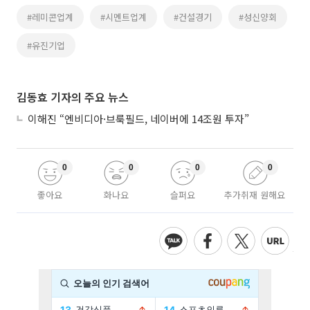
#레미콘업계
#시멘트업계
#건설경기
#성신양회
#유진기업
김동효 기자의 주요 뉴스
이해진 “엔비디아·브룩필드, 네이버에 14조원 투자”
0
0
0
0
좋아요
화나요
슬퍼요
추가취재 원해요