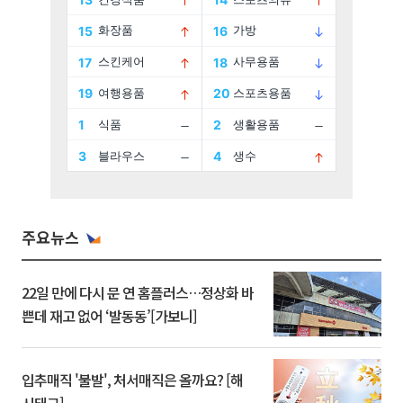
주요뉴스
22일 만에 다시 문 연 홈플러스…정상화 바
쁜데 재고 없어 ‘발동동’[가보니]
입추매직 '불발', 처서매직은 올까요? [해
시태그]