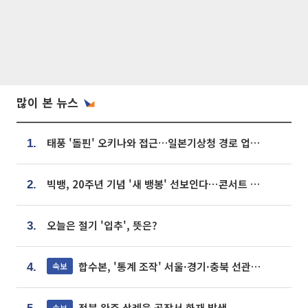
많이 본 뉴스
태풍 '돌핀' 오키나와 접근…일본기상청 경로 업데이트
1.
빅뱅, 20주년 기념 '새 뱅봉' 선보인다⋯콘서트 앞두고 팝업 개최
2.
오늘은 절기 '입추', 뜻은?
3.
합수본, '통계 조작' 서울·경기·충북 선관위 등 추가 압수수색
속보
4.
전북 완주 삼례읍 공장서 화재 발생
속보