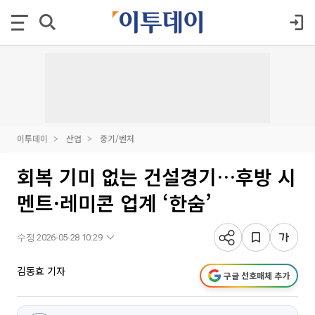
이투데이
산업
중기/벤처
회복 기미 없는 건설경기…후방 시
멘트·레미콘 업계 ‘한숨’
수정 2026-05-28 10:29
김동효 기자
구글 선호매체 추가