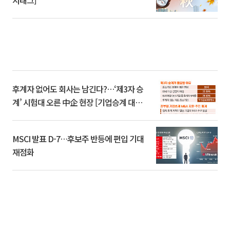
후계자 없어도 회사는 남긴다?…‘제3자 승
계’ 시험대 오른 中企 현장 [기업승계 대전
환]
MSCI 발표 D-7…후보주 반등에 편입 기대
재점화