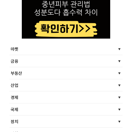
마켓
금융
부동산
산업
경제
국제
정치