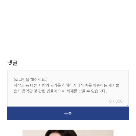
댓글
0 / 300