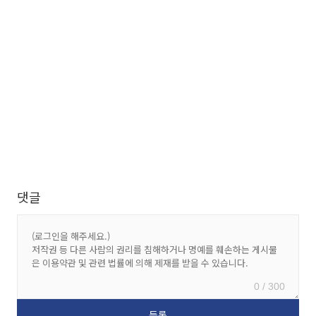
댓글
0 / 300