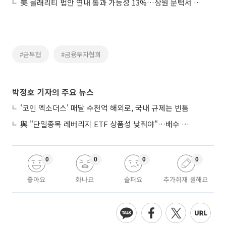
美 클래리티 법안 연내 통과 가능성 13%…상원 문턱서 제동
#금투협
#금융투자협회
박정호 기자의 주요 뉴스
'코인 엑소더스' 매달 수천억 해외로, 국내 규제는 빈틈
與 "단일종목 레버리지 ETF 상품성 낮춰야"…배수 조정안도 거론
0
0
0
0
좋아요
화나요
슬퍼요
추가취재 원해요