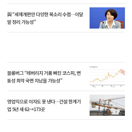
與 “세제개편안 다양한 목소리 수렴…이달
말 정리 가능성”
블룸버그 “레버리지 거품 빠진 코스피, 변
동성 최악 국면 지났을 가능성”
영업익으로 이자도 못 낸다…건설 한계기
업 5년 새 62→173곳