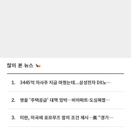
많이 본 뉴스
3445억 자사주 지급 마쳤는데...삼성전자 DX노조, 뒤늦은 '떼쓰기 집회'
1.
영끌 '주택공급' 대책 임박⋯비아파트·도심복합까지 총동원
2.
이란, 미국에 호르무즈 합의 조건 제시…美 “경기 아직 안 끝나” [종합]
3.