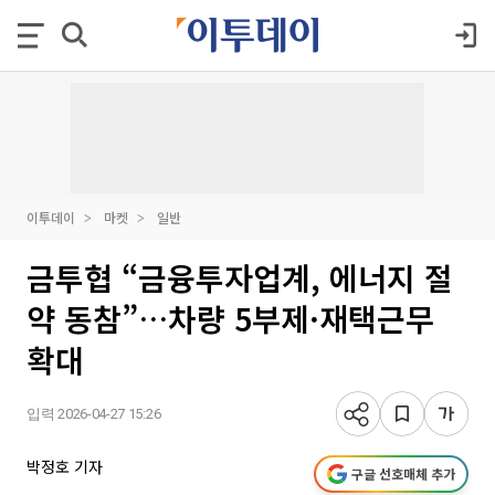
이투데이
마켓
일반
금투협 “금융투자업계, 에너지 절
약 동참”…차량 5부제·재택근무
확대
입력 2026-04-27 15:26
박정호 기자
구글 선호매체 추가