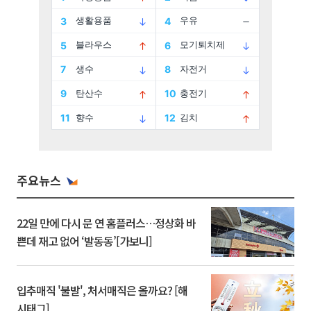
주요뉴스
22일 만에 다시 문 연 홈플러스…정상화 바
쁜데 재고 없어 ‘발동동’[가보니]
입추매직 '불발', 처서매직은 올까요? [해
시태그]