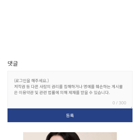
댓글
0 / 300