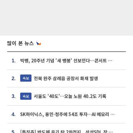
많이 본 뉴스
빅뱅, 20주년 기념 '새 뱅봉' 선보인다⋯콘서트 앞두고 팝업 개최
1.
전북 완주 삼례읍 공장서 화재 발생
속보
2.
서울도 '40도'…오늘 노원 40.2도 기록
속보
3.
SK하이닉스, 용인·청주에 54조 투자…AI 메모리 생산기지 키운다
4.
[특징주] 반도체 온기 탄 2차전지...삼성SDI, 장 초반 7% 넘게 껑충
5.