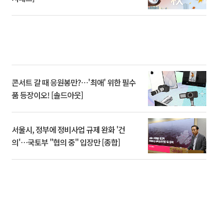
콘서트 갈 때 응원봉만?⋯'최애' 위한 필수
품 등장이오! [솔드아웃]
서울시, 정부에 정비사업 규제 완화 '건
의'⋯국토부 "협의 중" 입장만 [종합]