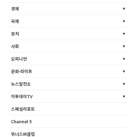
경제
국제
정치
사회
오피니언
문화·라이프
뉴스발전소
이투데이TV
스페셜리포트
Channel 5
위너스IR클럽