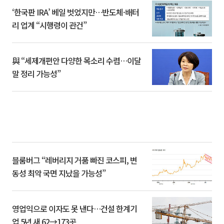
‘한국판 IRA’ 베일 벗었지만…반도체·배터
리 업계 “시행령이 관건”
與 “세제개편안 다양한 목소리 수렴…이달
말 정리 가능성”
블룸버그 “레버리지 거품 빠진 코스피, 변
동성 최악 국면 지났을 가능성”
영업익으로 이자도 못 낸다…건설 한계기
업 5년 새 62→173곳