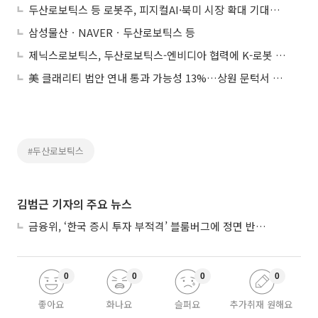
두산로보틱스 등 로봇주, 피지컬AI·북미 시장 확대 기대감에 일제히 '폭등'
삼성물산ㆍNAVERㆍ두산로보틱스 등
제닉스로보틱스, 두산로보틱스-엔비디아 협력에 K-로봇 부상…국내 최초 70톤급 운송로봇 양산 기대감에 상승세
美 클래리티 법안 연내 통과 가능성 13%…상원 문턱서 제동
#두산로보틱스
김범근 기자의 주요 뉴스
금융위, ‘한국 증시 투자 부적격’ 블룸버그에 정면 반박…“근거 불분명”
0
0
0
0
좋아요
화나요
슬퍼요
추가취재 원해요