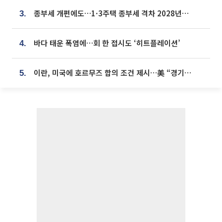
종부세 개편에도…1·3주택 종부세 격차 2028년부터 확대
3.
바다 태운 폭염에…회 한 접시도 ‘히트플레이션’
4.
이란, 미국에 호르무즈 합의 조건 제시…美 “경기 아직 안 끝나” [종합]
5.