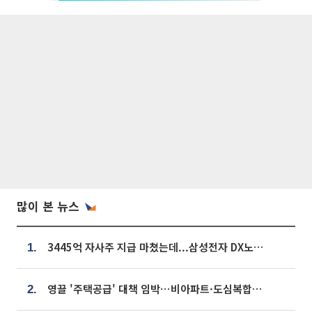
많이 본 뉴스
3445억 자사주 지급 마쳤는데...삼성전자 DX노조, 뒤늦은 '떼쓰기 집회'
1.
영끌 '주택공급' 대책 임박⋯비아파트·도심복합까지 총동원
2.