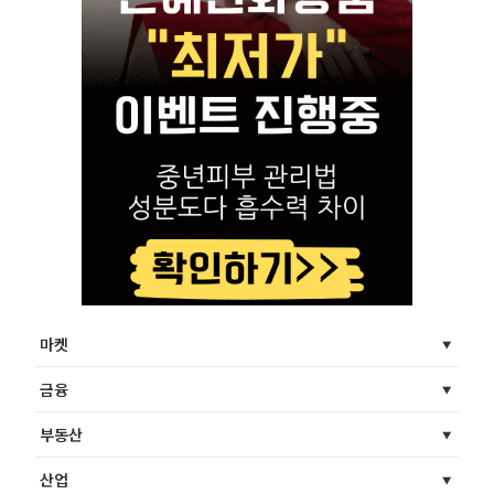
마켓
금융
부동산
산업